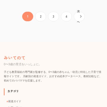
次
投稿のページ送り
1
2
3
4
へ
みいてのて
0〜3歳の育児をいっしょに。
子ども教育福祉の専門家が監修する、0〜3歳の赤ちゃん・幼児に特化した子育て情
報サイトです。 月齢別の発達ガイド、おすすめ絵本データベース、教材比較など、
初めてのパパママを応援します。
カテゴリ
発達ガイド