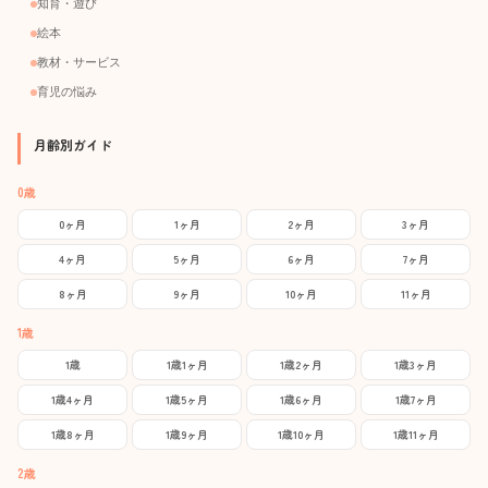
知育・遊び
絵本
教材・サービス
育児の悩み
月齢別ガイド
0歳
0ヶ月
1ヶ月
2ヶ月
3ヶ月
4ヶ月
5ヶ月
6ヶ月
7ヶ月
8ヶ月
9ヶ月
10ヶ月
11ヶ月
1歳
1歳
1歳1ヶ月
1歳2ヶ月
1歳3ヶ月
1歳4ヶ月
1歳5ヶ月
1歳6ヶ月
1歳7ヶ月
1歳8ヶ月
1歳9ヶ月
1歳10ヶ月
1歳11ヶ月
2歳