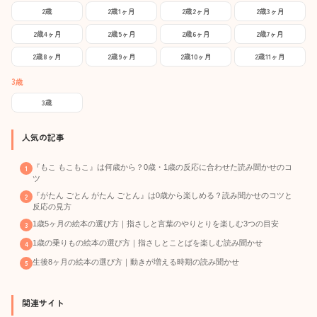
2歳
2歳1ヶ月
2歳2ヶ月
2歳3ヶ月
2歳4ヶ月
2歳5ヶ月
2歳6ヶ月
2歳7ヶ月
2歳8ヶ月
2歳9ヶ月
2歳10ヶ月
2歳11ヶ月
3歳
3歳
人気の記事
『もこ もこもこ』は何歳から？0歳・1歳の反応に合わせた読み聞かせのコ
ツ
『がたん ごとん がたん ごとん』は0歳から楽しめる？読み聞かせのコツと
反応の見方
1歳5ヶ月の絵本の選び方｜指さしと言葉のやりとりを楽しむ3つの目安
1歳の乗りもの絵本の選び方｜指さしとことばを楽しむ読み聞かせ
生後8ヶ月の絵本の選び方｜動きが増える時期の読み聞かせ
関連サイト