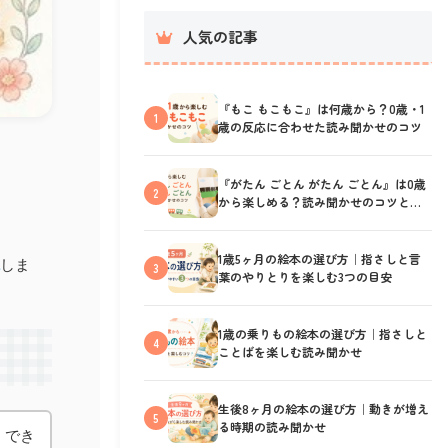
人気の記事
『もこ もこもこ』は何歳から？0歳・1
1
歳の反応に合わせた読み聞かせのコツ
『がたん ごとん がたん ごとん』は0歳
2
から楽しめる？読み聞かせのコツと反
応の見方
1歳5ヶ月の絵本の選び方｜指さしと言
しま
3
葉のやりとりを楽しむ3つの目安
1歳の乗りもの絵本の選び方｜指さしと
4
ことばを楽しむ読み聞かせ
生後8ヶ月の絵本の選び方｜動きが増え
5
る時期の読み聞かせ
・でき