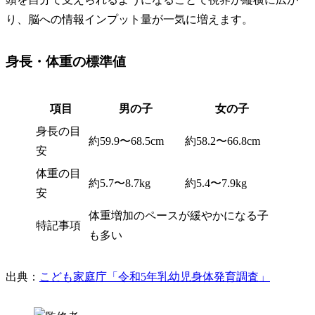
り、脳への情報インプット量が一気に増えます。
身長・体重の標準値
項目
男の子
女の子
身長の目
約59.9〜68.5cm
約58.2〜66.8cm
安
体重の目
約5.7〜8.7kg
約5.4〜7.9kg
安
体重増加のペースが緩やかになる子
特記事項
も多い
出典：
こども家庭庁「令和5年乳幼児身体発育調査」