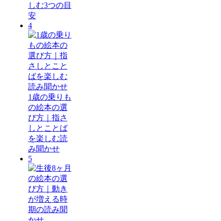
しむ3つの目
安
4
1歳の乗りも
の絵本の選
び方｜指さ
しとことば
を楽しむ読
み聞かせ
5