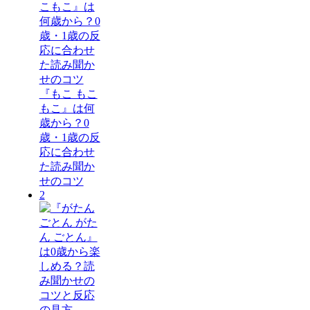
『もこ もこ
もこ』は何
歳から？0
歳・1歳の反
応に合わせ
た読み聞か
せのコツ
2