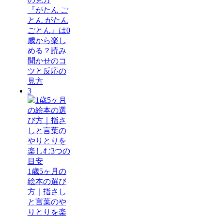
『がたん ご
とん がたん
ごとん』は0
歳から楽し
める？読み
聞かせのコ
ツと反応の
見方
3
1歳5ヶ月の
絵本の選び
方｜指さし
と言葉のや
りとりを楽