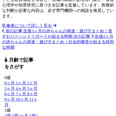
心理学や知育研究に基づき全記事を監修しています。医療的
な判断が必要な内容は、必ず専門機関への相談を推奨してい
ます。
監修者について詳しく見る
前の記事
生後3ヶ月の赤ちゃんの発達・遊び方まとめ｜首
すわりとハンドリガードが始まる時期
次の記事
生後2ヶ月
の赤ちゃんの発達・遊び方まとめ｜社会的微笑が始まる特別
な時期
月齢で記事
をさがす
0歳
0ヶ月
1ヶ月
2ヶ月
3ヶ月
4ヶ月
5ヶ月
6ヶ月
7ヶ月
8ヶ月
9ヶ月
10ヶ月
11ヶ
月
1歳
1歳
1歳1ヶ月
1歳2