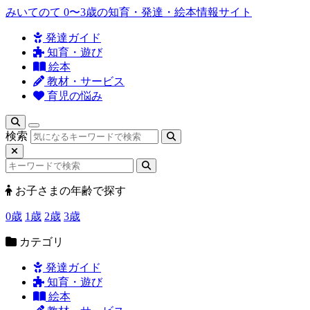
みいてのて
0〜3歳の知育・発達・絵本情報サイト
発達ガイド
知育・遊び
絵本
教材・サービス
育児の悩み
検索
お子さまの年齢で探す
0歳
1歳
2歳
3歳
カテゴリ
発達ガイド
知育・遊び
絵本