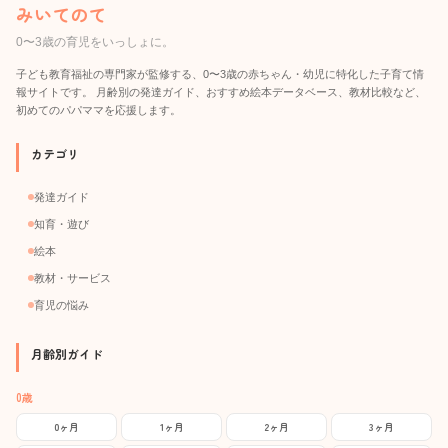
みいてのて
0〜3歳の育児をいっしょに。
子ども教育福祉の専門家が監修する、0〜3歳の赤ちゃん・幼児に特化した子育て情
報サイトです。 月齢別の発達ガイド、おすすめ絵本データベース、教材比較など、
初めてのパパママを応援します。
カテゴリ
発達ガイド
知育・遊び
絵本
教材・サービス
育児の悩み
月齢別ガイド
0歳
0ヶ月
1ヶ月
2ヶ月
3ヶ月