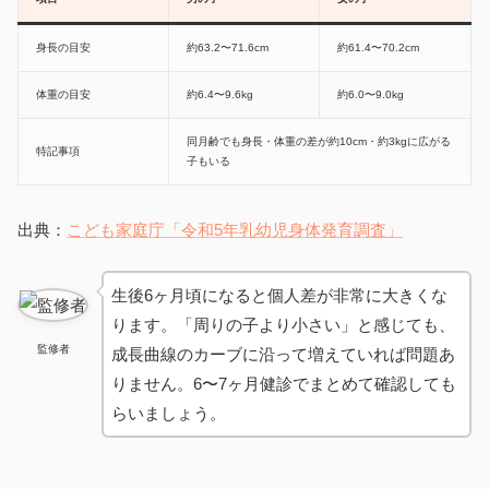
身長の目安
約63.2〜71.6cm
約61.4〜70.2cm
体重の目安
約6.4〜9.6kg
約6.0〜9.0kg
同月齢でも身長・体重の差が約10cm・約3kgに広がる
特記事項
子もいる
出典：
こども家庭庁「令和5年乳幼児身体発育調査」
生後6ヶ月頃になると個人差が非常に大きくな
ります。「周りの子より小さい」と感じても、
監修者
成長曲線のカーブに沿って増えていれば問題あ
りません。6〜7ヶ月健診でまとめて確認しても
らいましょう。