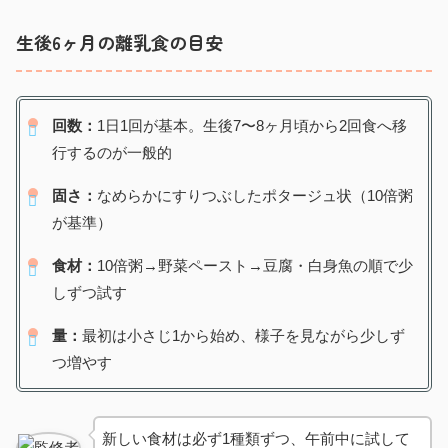
生後6ヶ月の離乳食の目安
回数：
1日1回が基本。生後7〜8ヶ月頃から2回食へ移
行するのが一般的
固さ：
なめらかにすりつぶしたポタージュ状（10倍粥
が基準）
食材：
10倍粥→野菜ペースト→豆腐・白身魚の順で少
しずつ試す
量：
最初は小さじ1から始め、様子を見ながら少しず
つ増やす
新しい食材は必ず1種類ずつ、午前中に試して