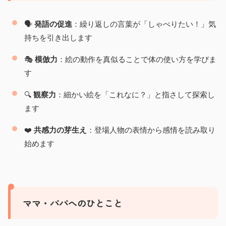
🗣️
発語の促進
：繰り返しの言葉が「しゃべりたい！」気
持ちを引き出します
🎭
模倣力
：絵の動作を真似ることで体の使い方を学びま
す
🔍
観察力
：細かい絵を「これなに？」と指さして探索し
ます
❤️
共感力の芽生え
：登場人物の表情から感情を読み取り
始めます
ママ・パパへのひとこと