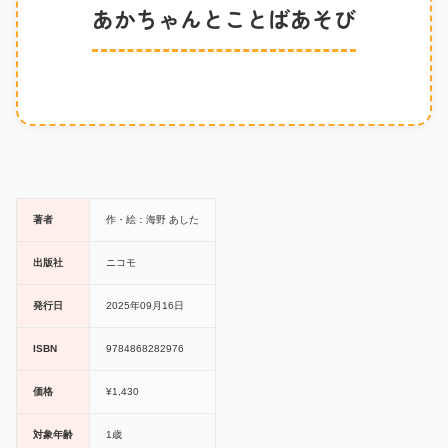
あかちゃんとことばあそび
著者
作・絵：海野 あした
出版社
ニコモ
発行日
2025年09月16日
ISBN
9784868282976
価格
¥1,430
対象年齢
1歳