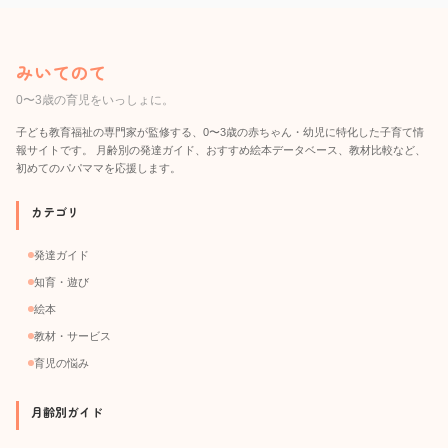
みいてのて
0〜3歳の育児をいっしょに。
子ども教育福祉の専門家が監修する、0〜3歳の赤ちゃん・幼児に特化した子育て情
報サイトです。 月齢別の発達ガイド、おすすめ絵本データベース、教材比較など、
初めてのパパママを応援します。
カテゴリ
発達ガイド
知育・遊び
絵本
教材・サービス
育児の悩み
月齢別ガイド