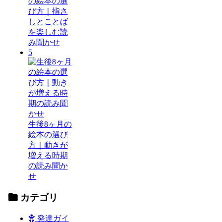
の絵本の選
び方｜指さ
しとことば
を楽しむ読
み聞かせ
5
生後8ヶ月の
絵本の選び
方｜動きが
増える時期
の読み聞か
せ
カテゴリ
発達ガイ