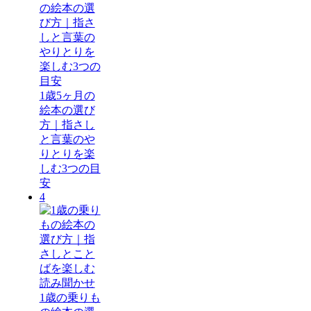
1歳5ヶ月の
絵本の選び
方｜指さし
と言葉のや
りとりを楽
しむ3つの目
安
4
1歳の乗りも