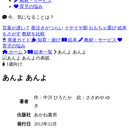
教材・サービス
育児の悩み
今、気になることは？
言葉が遅い？
夜泣きがつらい
イヤイヤ期
おもちゃ選び
絵本
をさがす
教材を比較
発達ガイド
知育・遊び
絵本
教材・サービス
育児の悩み
ホーム
絵本一覧
あんよ あんよ
1歳向け
あんよ あんよ
作：中川 ひろたか 絵：ささめや ゆ
著者
き
出版社
あかね書房
発行日
2012年12月