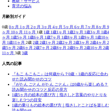
教材・サービス
育児の悩み
月齢別ガイド
0歳
0ヶ月
1ヶ月
2ヶ月
3ヶ月
4ヶ月
5ヶ月
6ヶ月
7ヶ月
8ヶ月
9
ヶ月
10ヶ月
11ヶ月
1歳
1歳
1歳1ヶ月
1歳2ヶ月
1歳3ヶ月
1歳4
ヶ月
1歳5ヶ月
1歳6ヶ月
1歳7ヶ月
1歳8ヶ月
1歳9ヶ月
1歳10ヶ
月
1歳11ヶ月
2歳
2歳
2歳1ヶ月
2歳2ヶ月
2歳3ヶ月
2歳4ヶ月
2
歳5ヶ月
2歳6ヶ月
2歳7ヶ月
2歳8ヶ月
2歳9ヶ月
2歳10ヶ月
2歳
11ヶ月
3歳
3歳
人気の記事
『もこ もこもこ』は何歳から？0歳・1歳の反応に合わ
せた読み聞かせのコツ
『がたん ごとん がたん ごとん』は0歳から楽しめる？
読み聞かせのコツと反応の見方
1歳5ヶ月の絵本の選び方｜指さしと言葉のやりとりを
楽しむ3つの目安
1歳の乗りもの絵本の選び方｜指さしとことばを楽しむ
読み聞かせ