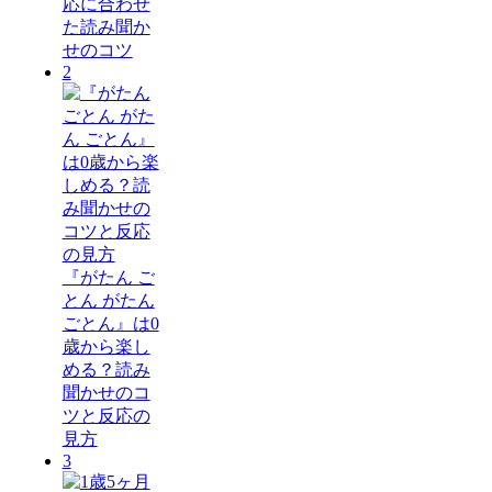
応に合わせ
た読み聞か
せのコツ
2
『がたん ご
とん がたん
ごとん』は0
歳から楽し
める？読み
聞かせのコ
ツと反応の
見方
3