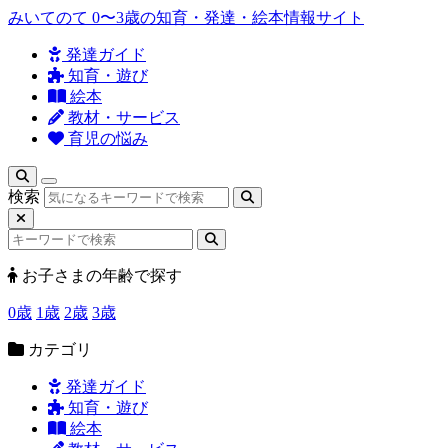
みいてのて
0〜3歳の知育・発達・絵本情報サイト
発達ガイド
知育・遊び
絵本
教材・サービス
育児の悩み
検索
お子さまの年齢で探す
0歳
1歳
2歳
3歳
カテゴリ
発達ガイド
知育・遊び
絵本