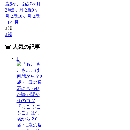
歳6ヶ月
2歳7ヶ月
2歳8ヶ月
2歳9ヶ
月
2歳10ヶ月
2歳
11ヶ月
3歳
3歳
人気の記事
1
『もこ もこ
もこ』は何
歳から？0
歳・1歳の反