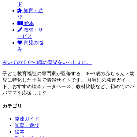
ド
知育・遊
び
絵本
教材・サ
ービス
育児の悩
み
みいてのて
0〜3歳の育児をいっしょに。
子ども教育福祉の専門家が監修する、0〜3歳の赤ちゃん・幼
児に特化した子育て情報サイトです。 月齢別の発達ガイ
ド、おすすめ絵本データベース、教材比較など、初めてのパ
パママを応援します。
カテゴリ
発達ガイド
知育・遊び
絵本