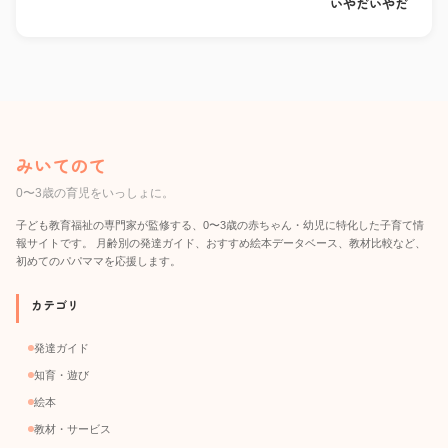
いやだいやだ
みいてのて
0〜3歳の育児をいっしょに。
子ども教育福祉の専門家が監修する、0〜3歳の赤ちゃん・幼児に特化した子育て情
報サイトです。 月齢別の発達ガイド、おすすめ絵本データベース、教材比較など、
初めてのパパママを応援します。
カテゴリ
発達ガイド
知育・遊び
絵本
教材・サービス