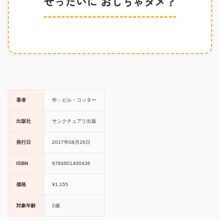
ぜったいに おしちゃダメ？
著者
作：ビル・コッター
出版社
サンクチュアリ出版
発行日
2017年08月26日
ISBN
9784801400436
価格
¥1,155
対象年齢
2歳