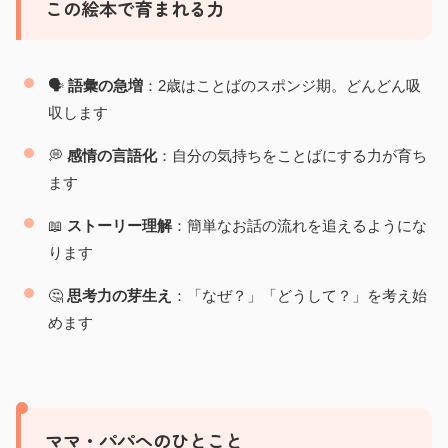
この絵本で育まれる力
🗣️
語彙の急増
：2歳はことばのスポンジ期。どんどん吸
収します
💭
感情の言語化
：自分の気持ちをことばにする力が育ち
ます
📖
ストーリー理解
：簡単なお話の流れを追えるようにな
ります
🤔
思考力の芽生え
：「なぜ？」「どうして？」を考え始
めます
ママ・パパへのひとこと