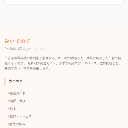
みいてのて
0〜3歳の育児をいっしょに。
子ども教育福祉の専門家が監修する、0〜3歳の赤ちゃん・幼児に特化した子育て情
報サイトです。 月齢別の発達ガイド、おすすめ絵本データベース、教材比較など、
初めてのパパママを応援します。
カテゴリ
発達ガイド
知育・遊び
絵本
教材・サービス
育児の悩み