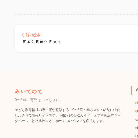
前の絵本
ぎゅう ぎゅう ぎゅう
みいてのて
0〜3歳の育児をいっしょに。
子ども教育福祉の専門家が監修する、0〜3歳の赤ちゃん・幼児に特化
した子育て情報サイトです。 月齢別の発達ガイド、おすすめ絵本デー
タベース、教材比較など、初めてのパパママを応援します。