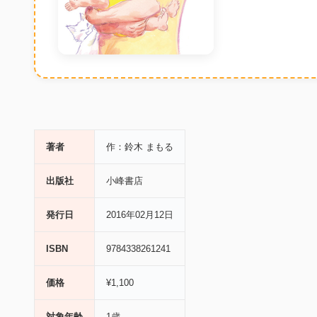
著者
作：鈴木 まもる
出版社
小峰書店
発行日
2016年02月12日
ISBN
9784338261241
価格
¥1,100
対象年齢
1歳