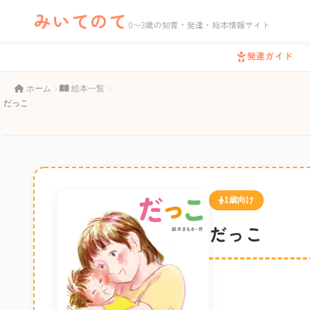
みいてのて
0〜3歳の知育・発達・絵本情報サイト
発達ガイド
ホーム
絵本一覧
だっこ
1歳向け
だっこ