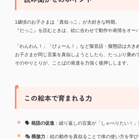
1歳頃のお子さまは「真似っこ」が大好きな時期。
『だっこ』を読むときは、絵に合わせて動作や表情をオー
「わんわん！」「ぴょーん！」など擬音語・擬態語は大き
お子さまが同じ言葉を真似しようとしたら、たっぷり褒め
そのやりとりが、ことばの発達を力強く後押しします。
この絵本で育まれる力
🗣️
発語の促進
：繰り返しの言葉が「しゃべりたい！」
🎭
模倣力
：絵の動作を真似ることで体の使い方を学び