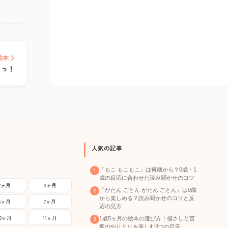
絵本
ゅっ！
人気の記事
『もこ もこもこ』は何歳から？0歳・1
歳の反応に合わせた読み聞かせのコツ
2ヶ月
3ヶ月
『がたん ごとん がたん ごとん』は0歳
から楽しめる？読み聞かせのコツと反
6ヶ月
7ヶ月
応の見方
10ヶ月
11ヶ月
1歳5ヶ月の絵本の選び方｜指さしと言
葉のやりとりを楽しむ3つの目安