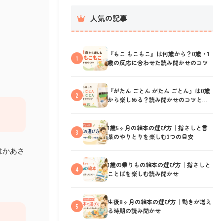
人気の記事
『もこ もこもこ』は何歳から？0歳・1
1
歳の反応に合わせた読み聞かせのコツ
『がたん ごとん がたん ごとん』は0歳
2
から楽しめる？読み聞かせのコツと反
応の見方
1歳5ヶ月の絵本の選び方｜指さしと言
3
葉のやりとりを楽しむ3つの目安
はかあさ
1歳の乗りもの絵本の選び方｜指さしと
4
ことばを楽しむ読み聞かせ
生後8ヶ月の絵本の選び方｜動きが増え
5
る時期の読み聞かせ