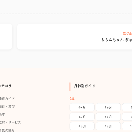
次の
ももんちゃん ぎ
カテゴリ
月齢別ガイド
0歳
発達ガイド
知育・遊び
0ヶ月
1ヶ月
絵本
4ヶ月
5ヶ月
教材・サービス
8ヶ月
9ヶ月
育児の悩み