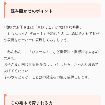
読み聞かせのポイント
1歳頃のお子さまは「真似っこ」が大好きな時期。
『ももんちゃん ぎゅっ！』を読むときは、絵に合わせて動作
や表情をオーバーに表現してみましょう。
「わんわん！」「ぴょーん！」など擬音語・擬態語は大きめ
の声で。
お子さまが同じ言葉を真似しようとしたら、たっぷり褒めて
あげてください。
そのやりとりが、ことばの発達を力強く後押しします。
この絵本で育まれる力