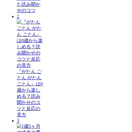
た読み聞か
せのコツ
2
『がたん ご
とん がたん
ごとん』は0
歳から楽し
める？読み
聞かせのコ
ツと反応の
見方
3