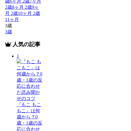
歳6ヶ月
2歳7ヶ月
2歳8ヶ月
2歳9ヶ
月
2歳10ヶ月
2歳
11ヶ月
3歳
3歳
人気の記事
1
『もこ もこ
もこ』は何
歳から？0
歳・1歳の反
応に合わせ