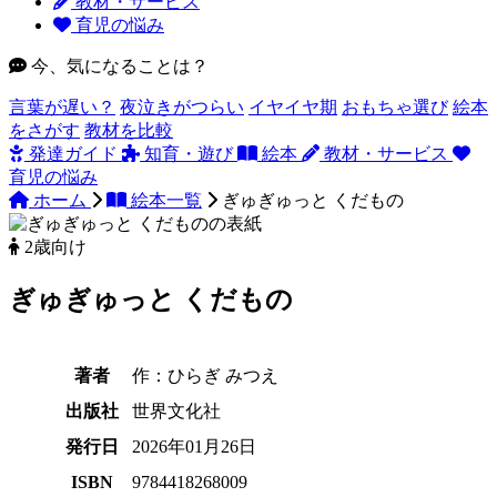
教材・サービス
育児の悩み
今、気になることは？
言葉が遅い？
夜泣きがつらい
イヤイヤ期
おもちゃ選び
絵本
をさがす
教材を比較
発達ガイド
知育・遊び
絵本
教材・サービス
育児の悩み
ホーム
絵本一覧
ぎゅぎゅっと くだもの
2歳向け
ぎゅぎゅっと くだもの
著者
作：ひらぎ みつえ
出版社
世界文化社
発行日
2026年01月26日
ISBN
9784418268009