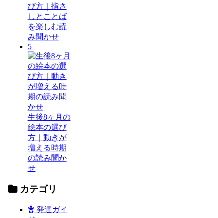
び方｜指さ
しとことば
を楽しむ読
み聞かせ
5
生後8ヶ月の
絵本の選び
方｜動きが
増える時期
の読み聞か
せ
カテゴリ
発達ガイ