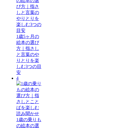
1歳5ヶ月の
絵本の選び
方｜指さし
と言葉のや
りとりを楽
しむ3つの目
安
4
1歳の乗りも
の絵本の選