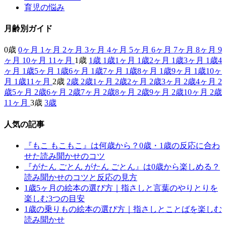
育児の悩み
月齢別ガイド
0歳
0ヶ月
1ヶ月
2ヶ月
3ヶ月
4ヶ月
5ヶ月
6ヶ月
7ヶ月
8ヶ月
9
ヶ月
10ヶ月
11ヶ月
1歳
1歳
1歳1ヶ月
1歳2ヶ月
1歳3ヶ月
1歳4
ヶ月
1歳5ヶ月
1歳6ヶ月
1歳7ヶ月
1歳8ヶ月
1歳9ヶ月
1歳10ヶ
月
1歳11ヶ月
2歳
2歳
2歳1ヶ月
2歳2ヶ月
2歳3ヶ月
2歳4ヶ月
2
歳5ヶ月
2歳6ヶ月
2歳7ヶ月
2歳8ヶ月
2歳9ヶ月
2歳10ヶ月
2歳
11ヶ月
3歳
3歳
人気の記事
『もこ もこもこ』は何歳から？0歳・1歳の反応に合わ
せた読み聞かせのコツ
『がたん ごとん がたん ごとん』は0歳から楽しめる？
読み聞かせのコツと反応の見方
1歳5ヶ月の絵本の選び方｜指さしと言葉のやりとりを
楽しむ3つの目安
1歳の乗りもの絵本の選び方｜指さしとことばを楽しむ
読み聞かせ