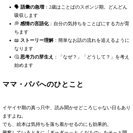
🗣️
語彙の急増
：2歳はことばのスポンジ期。どんどん
吸収します
💭
感情の言語化
：自分の気持ちをことばにする力が育
ちます
📖
ストーリー理解
：簡単なお話の流れを追えるように
なります
🤔
思考力の芽生え
：「なぜ？」「どうして？」を考え
始めます
ママ・パパへのひとこと
イヤイヤ期の真っ只中、読み聞かせどころじゃない日もあり
ますよね。
でも、絵本は気持ちを落ち着かせるのにも効果的。
興奮しているときに『ぎゅぎゅっと くだもの』をそっと開