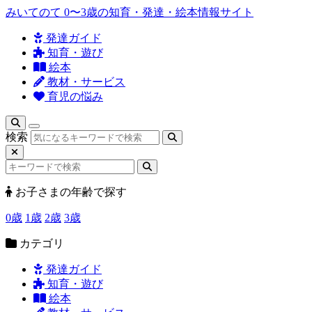
みいてのて
0〜3歳の知育・発達・絵本情報サイト
発達ガイド
知育・遊び
絵本
教材・サービス
育児の悩み
検索
お子さまの年齢で探す
0歳
1歳
2歳
3歳
カテゴリ
発達ガイド
知育・遊び
絵本