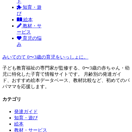
ド
知育・遊
び
絵本
教材・サ
ービス
育児の悩
み
みいてのて
0〜3歳の育児をいっしょに。
子ども教育福祉の専門家が監修する、0〜3歳の赤ちゃん・幼
児に特化した子育て情報サイトです。 月齢別の発達ガイ
ド、おすすめ絵本データベース、教材比較など、初めてのパ
パママを応援します。
カテゴリ
発達ガイド
知育・遊び
絵本
教材・サービス