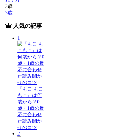
3歳
3歳
人気の記事
1
『もこ もこ
もこ』は何
歳から？0
歳・1歳の反
応に合わせ
た読み聞か
せのコツ
2