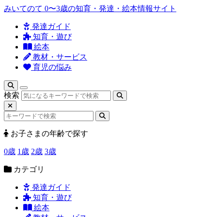
みいてのて
0〜3歳の知育・発達・絵本情報サイト
発達ガイド
知育・遊び
絵本
教材・サービス
育児の悩み
検索
お子さまの年齢で探す
0歳
1歳
2歳
3歳
カテゴリ
発達ガイド
知育・遊び
絵本