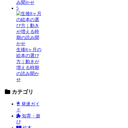
み聞かせ
5
生後8ヶ月の
絵本の選び
方｜動きが
増える時期
の読み聞か
せ
カテゴリ
発達ガイ
ド
知育・遊
び
絵本