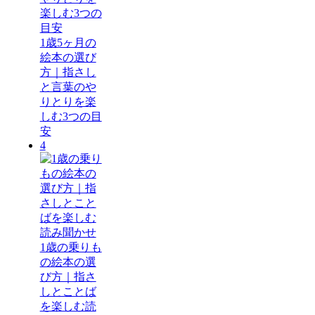
1歳5ヶ月の
絵本の選び
方｜指さし
と言葉のや
りとりを楽
しむ3つの目
安
4
1歳の乗りも
の絵本の選
び方｜指さ
しとことば
を楽しむ読