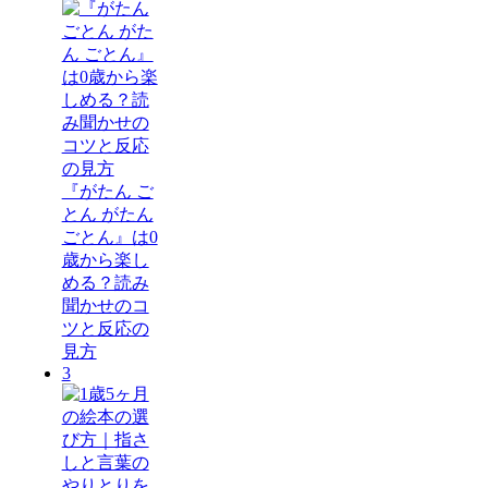
『がたん ご
とん がたん
ごとん』は0
歳から楽し
める？読み
聞かせのコ
ツと反応の
見方
3