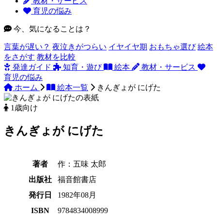
教材・サービス
育児の悩み
今、気になることは？
言葉が遅い？
夜泣きがつらい
イヤイヤ期
おもちゃ選び
絵本
をさがす
教材を比較
発達ガイド
知育・遊び
絵本
教材・サービス
育児の悩み
ホーム
絵本一覧
きんぎょが にげた
1歳向け
きんぎょが にげた
著者
作：五味 太郎
出版社
福音館書店
発行日
1982年08月
ISBN
9784834008999