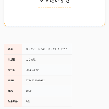
著者
作：まど・みちお 絵：ましま せつこ
出版社
こぐま社
発行日
2002年02月
ISBN
9784772101622
価格
¥990
対象年齢
1歳