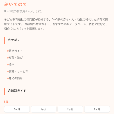
みいてのて
0〜3歳の育児をいっしょに。
子ども教育福祉の専門家が監修する、0〜3歳の赤ちゃん・幼児に特化した子育て情
報サイトです。 月齢別の発達ガイド、おすすめ絵本データベース、教材比較など、
初めてのパパママを応援します。
カテゴリ
発達ガイド
知育・遊び
絵本
教材・サービス
育児の悩み
月齢別ガイド
0歳
0ヶ月
1ヶ月
2ヶ月
3ヶ月