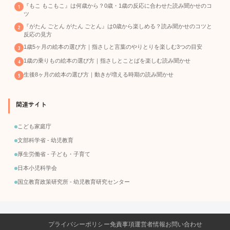
『もこ もこもこ』は何歳から？0歳・1歳の反応に合わせた読み聞かせのコ
ツ
『がたん ごとん がたん ごとん』は0歳から楽しめる？読み聞かせのコツと
反応の見方
1歳5ヶ月の絵本の選び方｜指さしと言葉のやりとりを楽しむ3つの目安
1歳の乗りもの絵本の選び方｜指さしとことばを楽しむ読み聞かせ
生後8ヶ月の絵本の選び方｜動きが増える時期の読み聞かせ
関連サイト
こども家庭庁
文部科学省 - 幼児教育
厚生労働省 - 子ども・子育て
日本小児科学会
国立教育政策研究所 - 幼児教育研究センター
プライバシーポリシー
免責事項
運営者情報
お問い合わせ