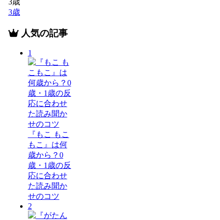
3歳
3歳
人気の記事
1
『もこ もこ
もこ』は何
歳から？0
歳・1歳の反
応に合わせ
た読み聞か
せのコツ
2