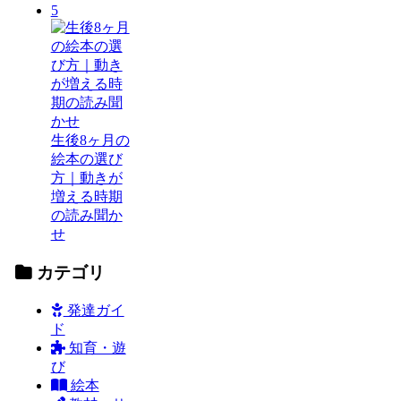
5
生後8ヶ月の
絵本の選び
方｜動きが
増える時期
の読み聞か
せ
カテゴリ
発達ガイ
ド
知育・遊
び
絵本