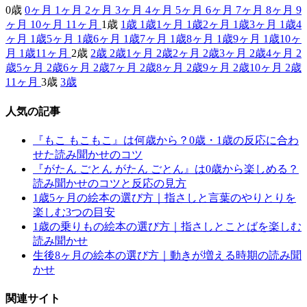
0歳
0ヶ月
1ヶ月
2ヶ月
3ヶ月
4ヶ月
5ヶ月
6ヶ月
7ヶ月
8ヶ月
9
ヶ月
10ヶ月
11ヶ月
1歳
1歳
1歳1ヶ月
1歳2ヶ月
1歳3ヶ月
1歳4
ヶ月
1歳5ヶ月
1歳6ヶ月
1歳7ヶ月
1歳8ヶ月
1歳9ヶ月
1歳10ヶ
月
1歳11ヶ月
2歳
2歳
2歳1ヶ月
2歳2ヶ月
2歳3ヶ月
2歳4ヶ月
2
歳5ヶ月
2歳6ヶ月
2歳7ヶ月
2歳8ヶ月
2歳9ヶ月
2歳10ヶ月
2歳
11ヶ月
3歳
3歳
人気の記事
『もこ もこもこ』は何歳から？0歳・1歳の反応に合わ
せた読み聞かせのコツ
『がたん ごとん がたん ごとん』は0歳から楽しめる？
読み聞かせのコツと反応の見方
1歳5ヶ月の絵本の選び方｜指さしと言葉のやりとりを
楽しむ3つの目安
1歳の乗りもの絵本の選び方｜指さしとことばを楽しむ
読み聞かせ
生後8ヶ月の絵本の選び方｜動きが増える時期の読み聞
かせ
関連サイト