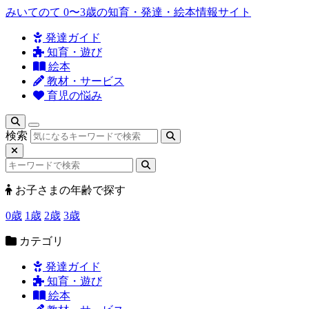
みいてのて
0〜3歳の知育・発達・絵本情報サイト
発達ガイド
知育・遊び
絵本
教材・サービス
育児の悩み
検索
お子さまの年齢で探す
0歳
1歳
2歳
3歳
カテゴリ
発達ガイド
知育・遊び
絵本