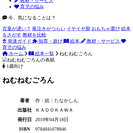
教材・サービス
育児の悩み
今、気になることは？
言葉が遅い？
夜泣きがつらい
イヤイヤ期
おもちゃ選び
絵本
をさがす
教材を比較
発達ガイド
知育・遊び
絵本
教材・サービス
育児の悩み
ホーム
絵本一覧
ねむねむごろん
1歳向け
ねむねむごろん
著者
作・絵：たなかしん
出版社
ＫＡＤＯＫＡＷＡ
発行日
2019年04月18日
ISBN
9784041078846