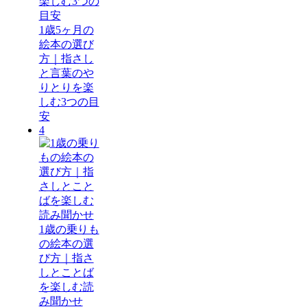
1歳5ヶ月の
絵本の選び
方｜指さし
と言葉のや
りとりを楽
しむ3つの目
安
4
1歳の乗りも
の絵本の選
び方｜指さ
しとことば
を楽しむ読
み聞かせ