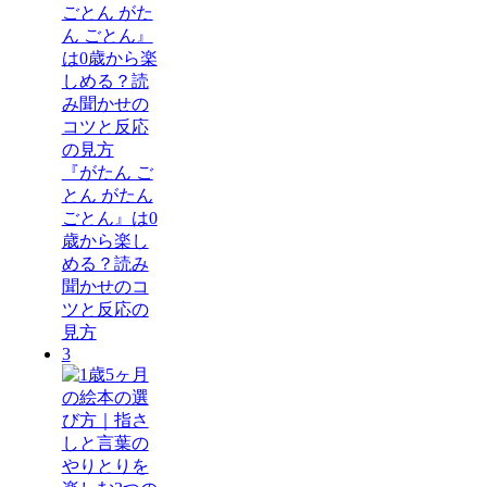
『がたん ご
とん がたん
ごとん』は0
歳から楽し
める？読み
聞かせのコ
ツと反応の
見方
3