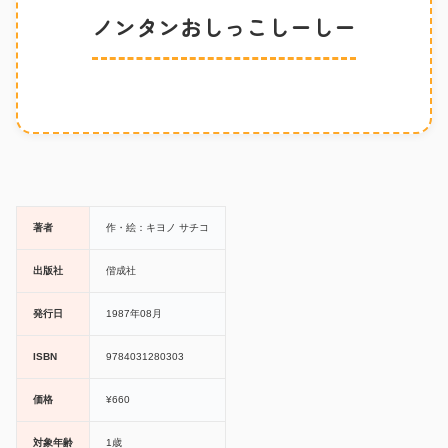
ノンタンおしっこしーしー
著者
作・絵：キヨノ サチコ
出版社
偕成社
発行日
1987年08月
ISBN
9784031280303
価格
¥660
対象年齢
1歳