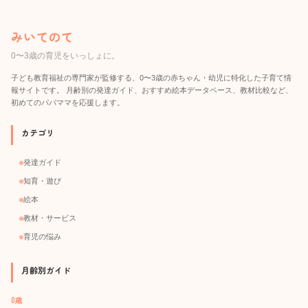
みいてのて
0〜3歳の育児をいっしょに。
子ども教育福祉の専門家が監修する、0〜3歳の赤ちゃん・幼児に特化した子育て情
報サイトです。 月齢別の発達ガイド、おすすめ絵本データベース、教材比較など、
初めてのパパママを応援します。
カテゴリ
発達ガイド
知育・遊び
絵本
教材・サービス
育児の悩み
月齢別ガイド
0歳