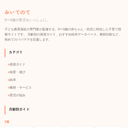
みいてのて
0〜3歳の育児をいっしょに。
子ども教育福祉の専門家が監修する、0〜3歳の赤ちゃん・幼児に特化した子育て情
報サイトです。 月齢別の発達ガイド、おすすめ絵本データベース、教材比較など、
初めてのパパママを応援します。
カテゴリ
発達ガイド
知育・遊び
絵本
教材・サービス
育児の悩み
月齢別ガイド
0歳