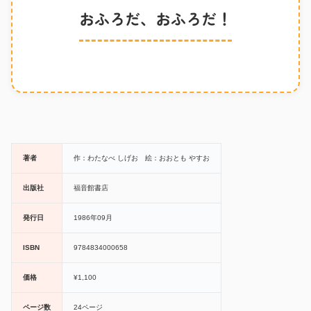
おふろだ、おふろだ！
著者
作：わたなべ しげお 絵：おおとも やすお
出版社
福音館書店
発行日
1986年09月
ISBN
9784834000658
価格
¥1,100
ページ数
24ページ