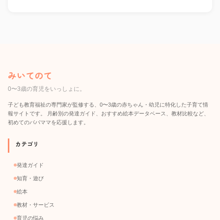
みいてのて
0〜3歳の育児をいっしょに。
子ども教育福祉の専門家が監修する、0〜3歳の赤ちゃん・幼児に特化した子育て情
報サイトです。 月齢別の発達ガイド、おすすめ絵本データベース、教材比較など、
初めてのパパママを応援します。
カテゴリ
発達ガイド
知育・遊び
絵本
教材・サービス
育児の悩み