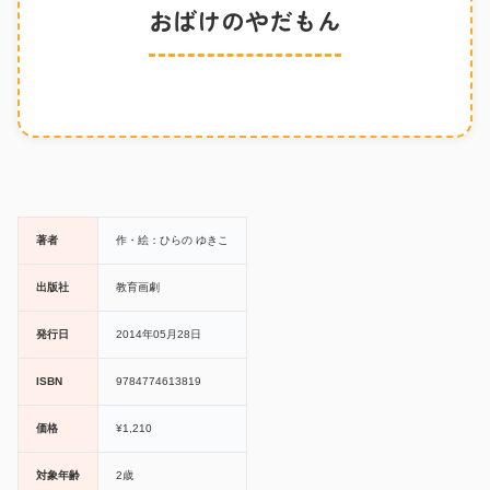
おばけのやだもん
著者
作・絵：ひらの ゆきこ
出版社
教育画劇
発行日
2014年05月28日
ISBN
9784774613819
価格
¥1,210
対象年齢
2歳