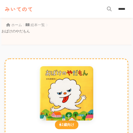
みいてのて
ホーム
絵本一覧
おばけのやだもん
2歳向け