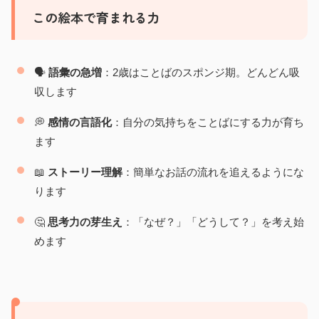
この絵本で育まれる力
🗣️
語彙の急増
：2歳はことばのスポンジ期。どんどん吸
収します
💭
感情の言語化
：自分の気持ちをことばにする力が育ち
ます
📖
ストーリー理解
：簡単なお話の流れを追えるようにな
ります
🤔
思考力の芽生え
：「なぜ？」「どうして？」を考え始
めます