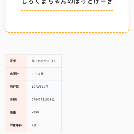
しろくまちゃんのほっとけーき
著者
作：わかやま けん
出版社
こぐま社
発行日
1972年10月
ISBN
9784772100311
価格
¥990
対象年齢
2歳