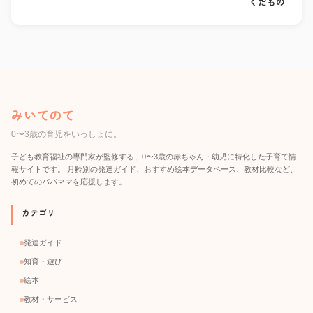
くだもの
みいてのて
0〜3歳の育児をいっしょに。
子ども教育福祉の専門家が監修する、0〜3歳の赤ちゃん・幼児に特化した子育て情
報サイトです。 月齢別の発達ガイド、おすすめ絵本データベース、教材比較など、
初めてのパパママを応援します。
カテゴリ
発達ガイド
知育・遊び
絵本
教材・サービス