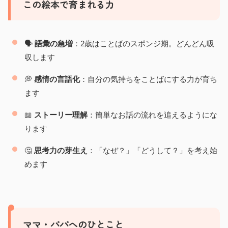
この絵本で育まれる力
🗣️
語彙の急増
：2歳はことばのスポンジ期。どんどん吸
収します
💭
感情の言語化
：自分の気持ちをことばにする力が育ち
ます
📖
ストーリー理解
：簡単なお話の流れを追えるようにな
ります
🤔
思考力の芽生え
：「なぜ？」「どうして？」を考え始
めます
ママ・パパへのひとこと