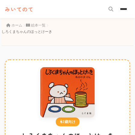
みいてのて
ホーム
絵本一覧
しろくまちゃんのほっとけーき
2歳向け