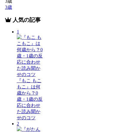
3歳
3歳
人気の記事
1
『もこ もこ
もこ』は何
歳から？0
歳・1歳の反
応に合わせ
た読み聞か
せのコツ
2