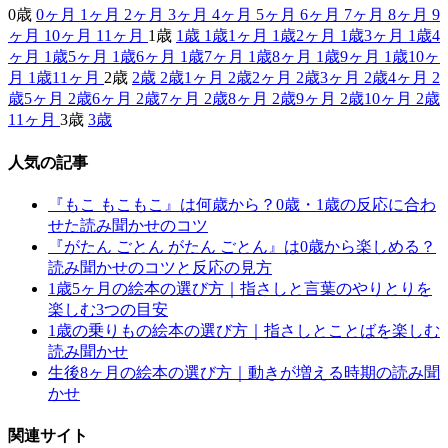
0歳
0ヶ月
1ヶ月
2ヶ月
3ヶ月
4ヶ月
5ヶ月
6ヶ月
7ヶ月
8ヶ月
9
ヶ月
10ヶ月
11ヶ月
1歳
1歳
1歳1ヶ月
1歳2ヶ月
1歳3ヶ月
1歳4
ヶ月
1歳5ヶ月
1歳6ヶ月
1歳7ヶ月
1歳8ヶ月
1歳9ヶ月
1歳10ヶ
月
1歳11ヶ月
2歳
2歳
2歳1ヶ月
2歳2ヶ月
2歳3ヶ月
2歳4ヶ月
2
歳5ヶ月
2歳6ヶ月
2歳7ヶ月
2歳8ヶ月
2歳9ヶ月
2歳10ヶ月
2歳
11ヶ月
3歳
3歳
人気の記事
『もこ もこもこ』は何歳から？0歳・1歳の反応に合わ
せた読み聞かせのコツ
『がたん ごとん がたん ごとん』は0歳から楽しめる？
読み聞かせのコツと反応の見方
1歳5ヶ月の絵本の選び方｜指さしと言葉のやりとりを
楽しむ3つの目安
1歳の乗りもの絵本の選び方｜指さしとことばを楽しむ
読み聞かせ
生後8ヶ月の絵本の選び方｜動きが増える時期の読み聞
かせ
関連サイト