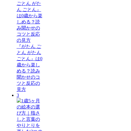
『がたん ご
とん がたん
ごとん』は0
歳から楽し
める？読み
聞かせのコ
ツと反応の
見方
3