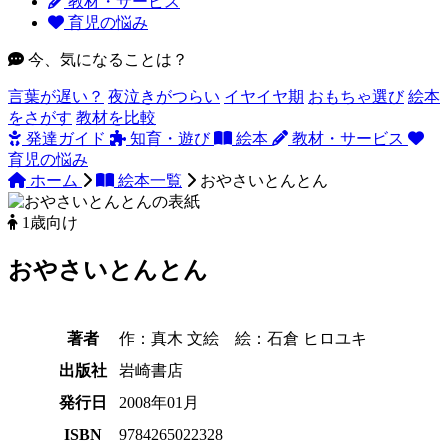
教材・サービス
育児の悩み
今、気になることは？
言葉が遅い？
夜泣きがつらい
イヤイヤ期
おもちゃ選び
絵本
をさがす
教材を比較
発達ガイド
知育・遊び
絵本
教材・サービス
育児の悩み
ホーム
絵本一覧
おやさいとんとん
1歳向け
おやさいとんとん
著者
作：真木 文絵 絵：石倉 ヒロユキ
出版社
岩崎書店
発行日
2008年01月
ISBN
9784265022328