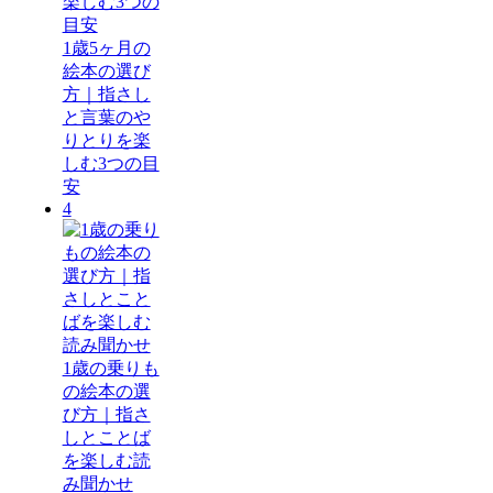
1歳5ヶ月の
絵本の選び
方｜指さし
と言葉のや
りとりを楽
しむ3つの目
安
4
1歳の乗りも
の絵本の選
び方｜指さ
しとことば
を楽しむ読
み聞かせ