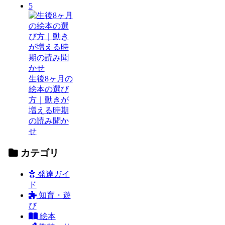
5
生後8ヶ月の
絵本の選び
方｜動きが
増える時期
の読み聞か
せ
カテゴリ
発達ガイ
ド
知育・遊
び
絵本