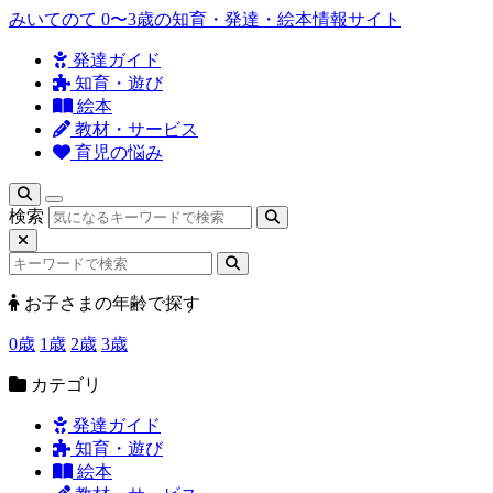
みいてのて
0〜3歳の知育・発達・絵本情報サイト
発達ガイド
知育・遊び
絵本
教材・サービス
育児の悩み
検索
お子さまの年齢で探す
0歳
1歳
2歳
3歳
カテゴリ
発達ガイド
知育・遊び
絵本