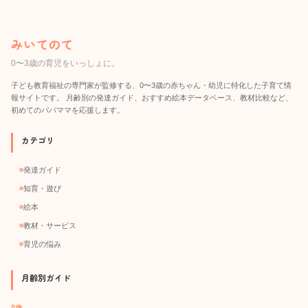
みいてのて
0〜3歳の育児をいっしょに。
子ども教育福祉の専門家が監修する、0〜3歳の赤ちゃん・幼児に特化した子育て情
報サイトです。 月齢別の発達ガイド、おすすめ絵本データベース、教材比較など、
初めてのパパママを応援します。
カテゴリ
発達ガイド
知育・遊び
絵本
教材・サービス
育児の悩み
月齢別ガイド
0歳