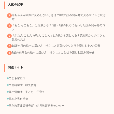
人気の記事
赤ちゃんが絵本に反応しないときは？0歳の読み聞かせで見るサインと続け
方
『もこ もこもこ』は何歳から？0歳・1歳の反応に合わせた読み聞かせのコ
ツ
『がたん ごとん がたん ごとん』は0歳から楽しめる？読み聞かせのコツと
反応の見方
1歳5ヶ月の絵本の選び方｜指さしと言葉のやりとりを楽しむ3つの目安
1歳の乗りもの絵本の選び方｜指さしとことばを楽しむ読み聞かせ
関連サイト
こども家庭庁
文部科学省 - 幼児教育
厚生労働省 - 子ども・子育て
日本小児科学会
国立教育政策研究所 - 幼児教育研究センター