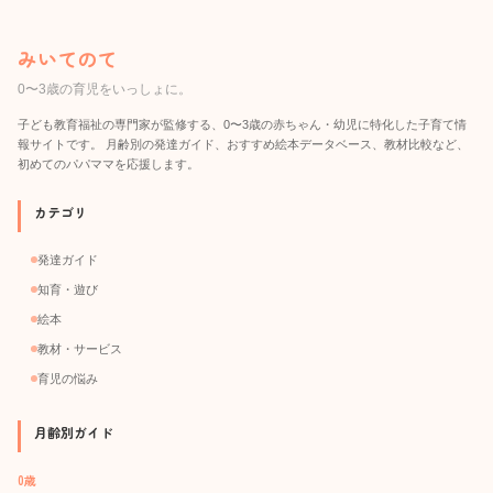
みいてのて
0〜3歳の育児をいっしょに。
子ども教育福祉の専門家が監修する、0〜3歳の赤ちゃん・幼児に特化した子育て情
報サイトです。 月齢別の発達ガイド、おすすめ絵本データベース、教材比較など、
初めてのパパママを応援します。
カテゴリ
発達ガイド
知育・遊び
絵本
教材・サービス
育児の悩み
月齢別ガイド
0歳