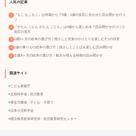
人気の記事
『もこ もこもこ』は何歳から？0歳・1歳の反応に合わせた読み聞かせのコ
ツ
『がたん ごとん がたん ごとん』は0歳から楽しめる？読み聞かせのコツと
反応の見方
1歳5ヶ月の絵本の選び方｜指さしと言葉のやりとりを楽しむ3つの目安
1歳の乗りもの絵本の選び方｜指さしとことばを楽しむ読み聞かせ
生後8ヶ月の絵本の選び方｜動きが増える時期の読み聞かせ
関連サイト
こども家庭庁
文部科学省 - 幼児教育
厚生労働省 - 子ども・子育て
日本小児科学会
国立教育政策研究所 - 幼児教育研究センター