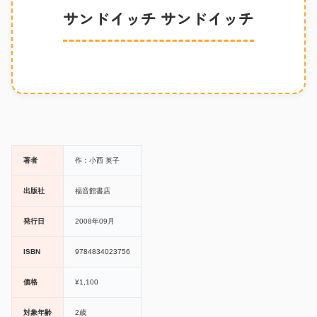
サンドイッチ サンドイッチ
著者
作：小西 英子
出版社
福音館書店
発行日
2008年09月
ISBN
9784834023756
価格
¥1,100
対象年齢
2歳