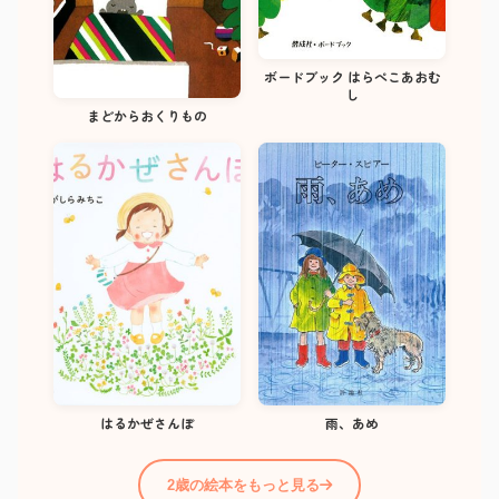
ボードブック はらぺこあおむ
し
まどからおくりもの
はるかぜさんぽ
雨、あめ
2歳の絵本をもっと見る