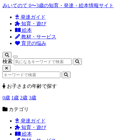
みいてのて
0〜3歳の知育・発達・絵本情報サイト
発達ガイド
知育・遊び
絵本
教材・サービス
育児の悩み
検索
お子さまの年齢で探す
0歳
1歳
2歳
3歳
カテゴリ
発達ガイド
知育・遊び
絵本