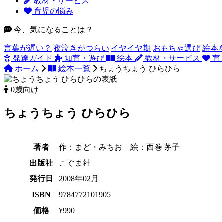
教材・サービス
育児の悩み
今、気になることは？
言葉が遅い？
夜泣きがつらい
イヤイヤ期
おもちゃ選び
絵本
発達ガイド
知育・遊び
絵本
教材・サービス
育
ホーム
絵本一覧
ちょうちょう ひらひら
0歳向け
ちょうちょう ひらひら
著者
作：まど・みちお 絵：西巻 茅子
出版社
こぐま社
発行日
2008年02月
ISBN
9784772101905
価格
¥990