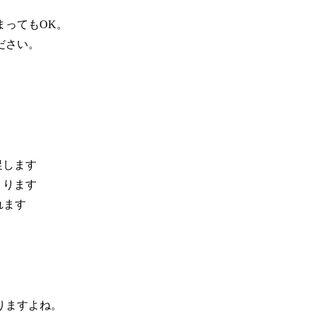
まってもOK。
ださい。
促します
くります
れます
りますよね。