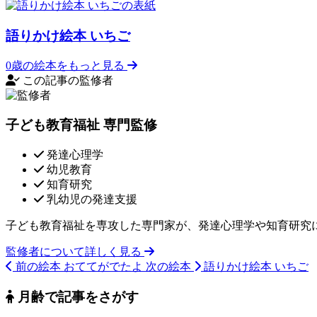
語りかけ絵本 いちご
0歳の絵本をもっと見る
この記事の監修者
子ども教育福祉 専門監修
発達心理学
幼児教育
知育研究
乳幼児の発達支援
子ども教育福祉を専攻した専門家が、発達心理学や知育研究
監修者について詳しく見る
前の絵本
おててがでたよ
次の絵本
語りかけ絵本 いちご
月齢で記事をさがす