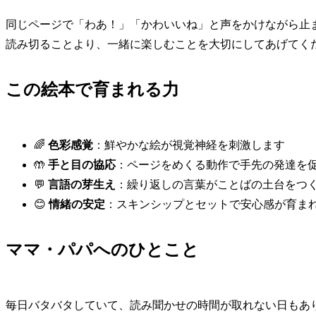
同じページで「わあ！」「かわいいね」と声をかけながら止
読み切ることより、一緒に楽しむことを大切にしてあげてく
この絵本で育まれる力
🌈
色彩感覚
：鮮やかな絵が視覚神経を刺激します
🤲
手と目の協応
：ページをめくる動作で手先の発達を
💬
言語の芽生え
：繰り返しの言葉がことばの土台をつ
😊
情緒の安定
：スキンシップとセットで安心感が育ま
ママ・パパへのひとこと
毎日バタバタしていて、読み聞かせの時間が取れない日もあ