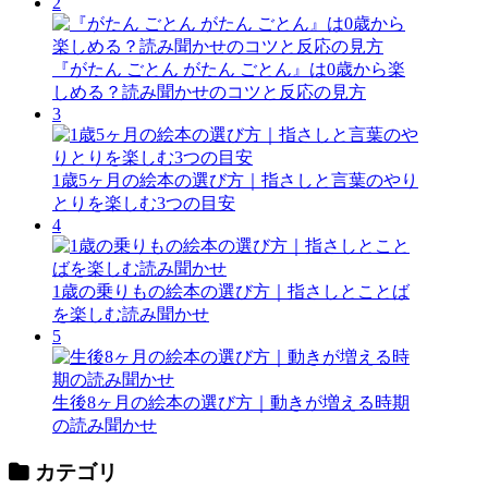
2
『がたん ごとん がたん ごとん』は0歳から楽
しめる？読み聞かせのコツと反応の見方
3
1歳5ヶ月の絵本の選び方｜指さしと言葉のやり
とりを楽しむ3つの目安
4
1歳の乗りもの絵本の選び方｜指さしとことば
を楽しむ読み聞かせ
5
生後8ヶ月の絵本の選び方｜動きが増える時期
の読み聞かせ
カテゴリ