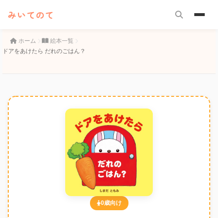
みいてのて
ホーム
絵本一覧
ドアをあけたら だれのごはん？
0歳向け