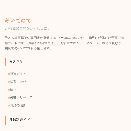
みいてのて
0〜3歳の育児をいっしょに。
子ども教育福祉の専門家が監修する、0〜3歳の赤ちゃん・幼児に特化した子育て情
報サイトです。 月齢別の発達ガイド、おすすめ絵本データベース、教材比較など、
初めてのパパママを応援します。
カテゴリ
発達ガイド
知育・遊び
絵本
教材・サービス
育児の悩み
月齢別ガイド