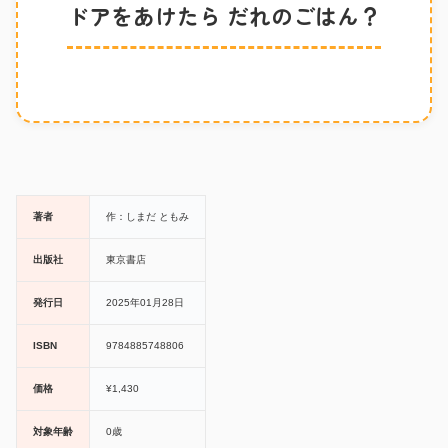
ドアをあけたら だれのごはん？
著者
作：しまだ ともみ
出版社
東京書店
発行日
2025年01月28日
ISBN
9784885748806
価格
¥1,430
対象年齢
0歳