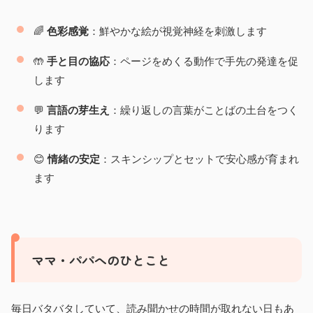
🌈
色彩感覚
：鮮やかな絵が視覚神経を刺激します
🤲
手と目の協応
：ページをめくる動作で手先の発達を促
します
💬
言語の芽生え
：繰り返しの言葉がことばの土台をつく
ります
😊
情緒の安定
：スキンシップとセットで安心感が育まれ
ます
ママ・パパへのひとこと
毎日バタバタしていて、読み聞かせの時間が取れない日もあ