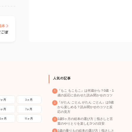
絵本
ぼごぼ
人気の記事
『もこ もこもこ』は何歳から？0歳・1
歳の反応に合わせた読み聞かせのコツ
2ヶ月
3ヶ月
『がたん ごとん がたん ごとん』は0歳
から楽しめる？読み聞かせのコツと反
6ヶ月
7ヶ月
応の見方
10ヶ月
11ヶ月
1歳5ヶ月の絵本の選び方｜指さしと言
葉のやりとりを楽しむ3つの目安
1歳の乗りもの絵本の選び方｜指さしと