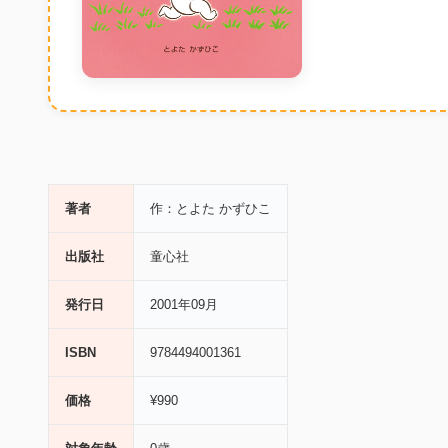
著者
作：とよた かずひこ
出版社
童心社
発行日
2001年09月
ISBN
9784494001361
価格
¥990