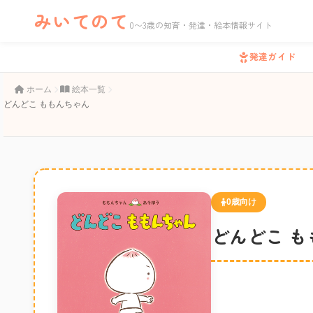
みいてのて
0〜3歳の知育・発達・絵本情報サイト
発達ガイド
ホーム
絵本一覧
どんどこ ももんちゃん
0歳向け
どんどこ も