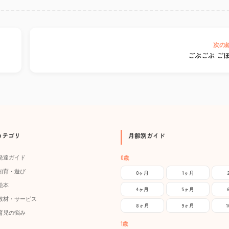
次の
ごぶごぶ ご
カテゴリ
月齢別ガイド
0歳
発達ガイド
知育・遊び
0ヶ月
1ヶ月
絵本
4ヶ月
5ヶ月
教材・サービス
8ヶ月
9ヶ月
育児の悩み
1歳