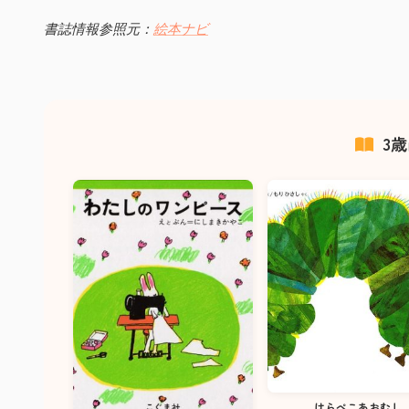
書誌情報参照元：
絵本ナビ
3
はらぺこあおむし