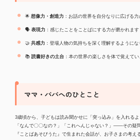
🌟
想像力・創造力
：お話の世界を自分なりに広げる力
🗣️
表現力
：感じたことをことばにする力が磨かれます
🤝
共感力
：登場人物の気持ちを深く理解するようにな
📚
読書好きの土台
：本の世界の楽しさを体で覚えてい
ママ・パパへのひとこと
3歳頃から、子どもは読み聞かせに「突っ込み」を入れるよ
「なんで〇〇なの？」「これへんじゃない？」——その疑
『ことばあそびうた』で生まれた会話が、お子さまの考え