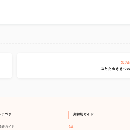
次の
ぶたたぬききつ
カテゴリ
月齢別ガイド
0歳
発達ガイド