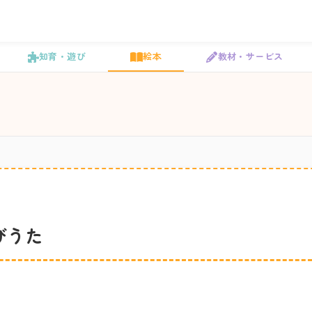
知育・遊び
絵本
教材・サービス
びうた