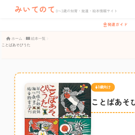
みいてのて
0〜3歳の知育・発達・絵本情報サイト
発達ガイド
ホーム
絵本一覧
ことばあそびうた
3歳向け
ことばあそ