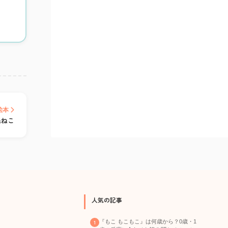
絵本
ねねこ
人気の記事
『もこ もこもこ』は何歳から？0歳・1