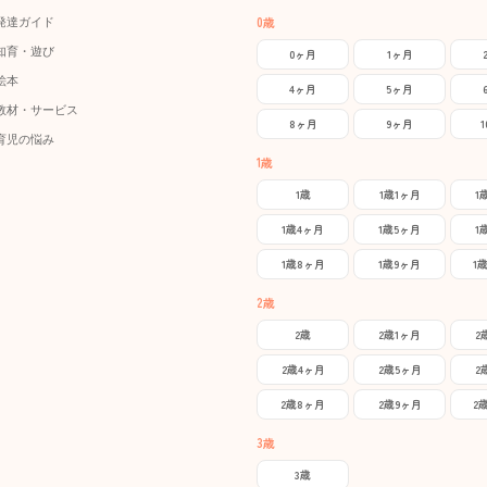
0歳
発達ガイド
知育・遊び
0ヶ月
1ヶ月
絵本
4ヶ月
5ヶ月
教材・サービス
8ヶ月
9ヶ月
育児の悩み
1歳
1歳
1歳1ヶ月
1
1歳4ヶ月
1歳5ヶ月
1
1歳8ヶ月
1歳9ヶ月
1
2歳
2歳
2歳1ヶ月
2
2歳4ヶ月
2歳5ヶ月
2
2歳8ヶ月
2歳9ヶ月
2
3歳
3歳