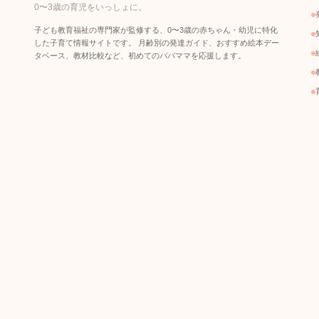
0〜3歳の育児をいっしょに。
子ども教育福祉の専門家が監修する、0〜3歳の赤ちゃん・幼児に特化
した子育て情報サイトです。 月齢別の発達ガイド、おすすめ絵本デー
タベース、教材比較など、初めてのパパママを応援します。