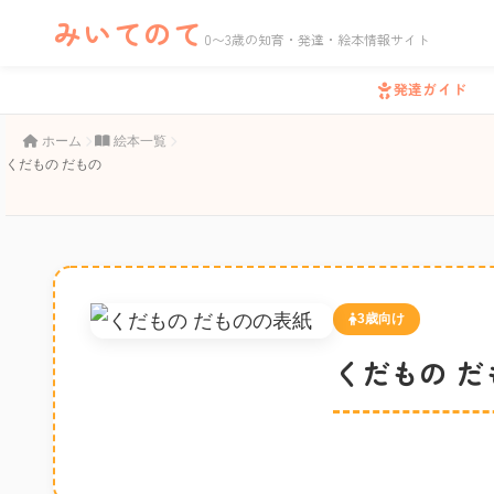
みいてのて
0〜3歳の知育・発達・絵本情報サイト
発達ガイド
ホーム
絵本一覧
くだもの だもの
3歳向け
くだもの だ