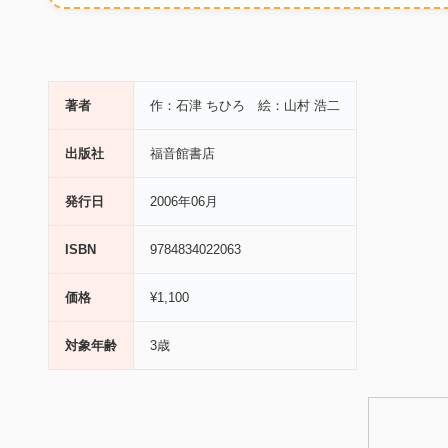
著者
作：石津 ちひろ 絵：山村 浩二
出版社
福音館書店
発行日
2006年06月
ISBN
9784834022063
価格
¥1,100
対象年齢
3歳