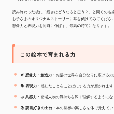
読み終わった後に「続きはどうなると思う？」と聞くのも
お子さまのオリジナルストーリーに耳を傾けてみてくださ
想像力と表現力を同時に伸ばす、最高の時間になります。
この絵本で育まれる力
🌟
想像力・創造力
：お話の世界を自分なりに広げる力
🗣️
表現力
：感じたことをことばにする力が磨かれます
🤝
共感力
：登場人物の気持ちを深く理解するようにな
📚
読書好きの土台
：本の世界の楽しさを体で覚えてい