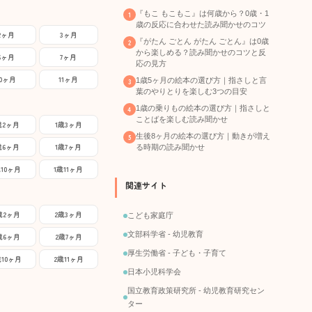
『もこ もこもこ』は何歳から？0歳・1
歳の反応に合わせた読み聞かせのコツ
2ヶ月
3ヶ月
『がたん ごとん がたん ごとん』は0歳
から楽しめる？読み聞かせのコツと反
6ヶ月
7ヶ月
応の見方
10ヶ月
11ヶ月
1歳5ヶ月の絵本の選び方｜指さしと言
葉のやりとりを楽しむ3つの目安
1歳の乗りもの絵本の選び方｜指さしと
ことばを楽しむ読み聞かせ
歳2ヶ月
1歳3ヶ月
生後8ヶ月の絵本の選び方｜動きが増え
歳6ヶ月
1歳7ヶ月
る時期の読み聞かせ
歳10ヶ月
1歳11ヶ月
関連サイト
歳2ヶ月
2歳3ヶ月
こども家庭庁
文部科学省 - 幼児教育
歳6ヶ月
2歳7ヶ月
厚生労働省 - 子ども・子育て
歳10ヶ月
2歳11ヶ月
日本小児科学会
国立教育政策研究所 - 幼児教育研究セン
ター