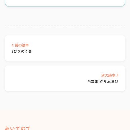
前の絵本
3びきのくま
次の絵本
白雪姫 グリム童話
みいてのて