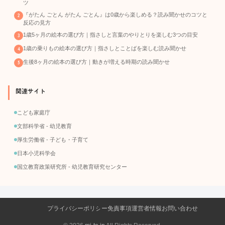
ツ
『がたん ごとん がたん ごとん』は0歳から楽しめる？読み聞かせのコツと
反応の見方
1歳5ヶ月の絵本の選び方｜指さしと言葉のやりとりを楽しむ3つの目安
1歳の乗りもの絵本の選び方｜指さしとことばを楽しむ読み聞かせ
生後8ヶ月の絵本の選び方｜動きが増える時期の読み聞かせ
関連サイト
こども家庭庁
文部科学省 - 幼児教育
厚生労働省 - 子ども・子育て
日本小児科学会
国立教育政策研究所 - 幼児教育研究センター
プライバシーポリシー
免責事項
運営者情報
お問い合わせ