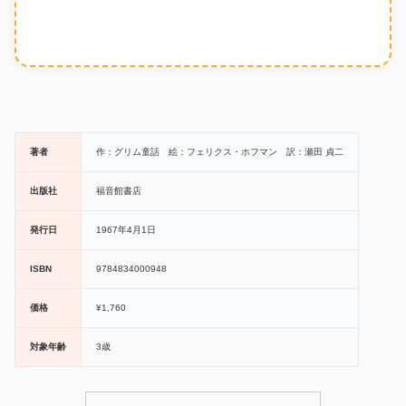
著者
作：グリム童話 絵：フェリクス・ホフマン 訳：瀬田 貞二
出版社
福音館書店
発行日
1967年4月1日
ISBN
9784834000948
価格
¥1,760
対象年齢
3歳