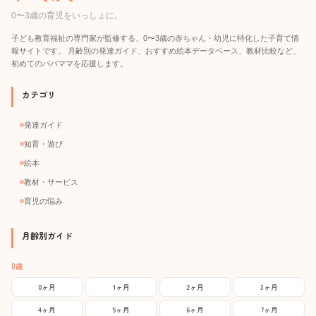
0〜3歳の育児をいっしょに。
子ども教育福祉の専門家が監修する、0〜3歳の赤ちゃん・幼児に特化した子育て情
報サイトです。 月齢別の発達ガイド、おすすめ絵本データベース、教材比較など、
初めてのパパママを応援します。
カテゴリ
発達ガイド
知育・遊び
絵本
教材・サービス
育児の悩み
月齢別ガイド
0歳
0ヶ月
1ヶ月
2ヶ月
3ヶ月
4ヶ月
5ヶ月
6ヶ月
7ヶ月