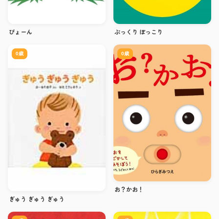
ぴょーん
ぷっくり ぽっこり
0歳
0歳
お？かお！
ぎゅう ぎゅう ぎゅう