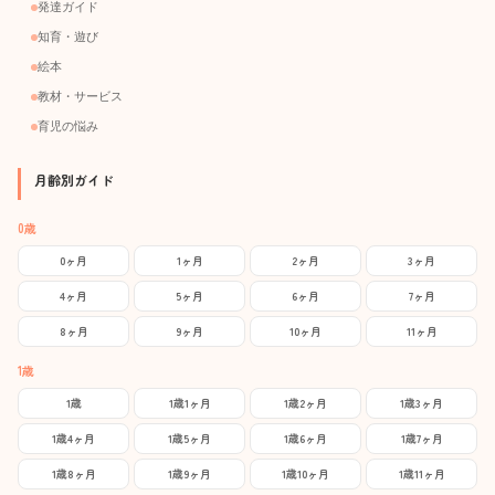
発達ガイド
知育・遊び
絵本
教材・サービス
育児の悩み
月齢別ガイド
0歳
0ヶ月
1ヶ月
2ヶ月
3ヶ月
4ヶ月
5ヶ月
6ヶ月
7ヶ月
8ヶ月
9ヶ月
10ヶ月
11ヶ月
1歳
1歳
1歳1ヶ月
1歳2ヶ月
1歳3ヶ月
1歳4ヶ月
1歳5ヶ月
1歳6ヶ月
1歳7ヶ月
1歳8ヶ月
1歳9ヶ月
1歳10ヶ月
1歳11ヶ月