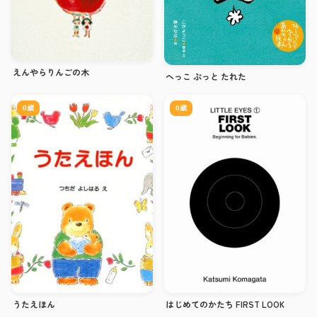
えんやらりんごの木
へっこ ぷっと たれた
0歳
0歳
うたえほん
はじめてのかたち FIRST LOOK