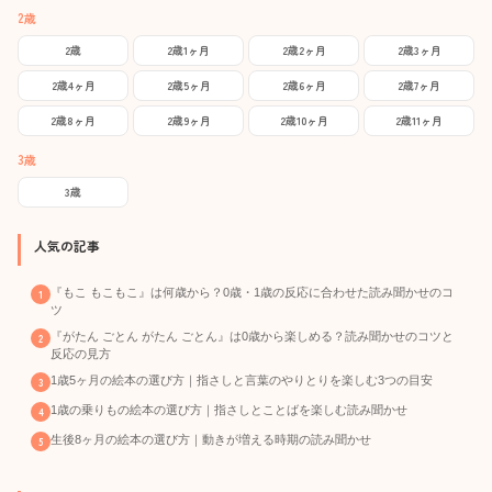
2歳
2歳
2歳1ヶ月
2歳2ヶ月
2歳3ヶ月
2歳4ヶ月
2歳5ヶ月
2歳6ヶ月
2歳7ヶ月
2歳8ヶ月
2歳9ヶ月
2歳10ヶ月
2歳11ヶ月
3歳
3歳
人気の記事
『もこ もこもこ』は何歳から？0歳・1歳の反応に合わせた読み聞かせのコ
ツ
『がたん ごとん がたん ごとん』は0歳から楽しめる？読み聞かせのコツと
反応の見方
1歳5ヶ月の絵本の選び方｜指さしと言葉のやりとりを楽しむ3つの目安
1歳の乗りもの絵本の選び方｜指さしとことばを楽しむ読み聞かせ
生後8ヶ月の絵本の選び方｜動きが増える時期の読み聞かせ