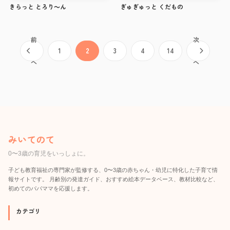
きらっと とろり～ん
ぎゅぎゅっと くだもの
前
次
投稿のページ送り
1
2
3
4
14
へ
へ
みいてのて
0〜3歳の育児をいっしょに。
子ども教育福祉の専門家が監修する、0〜3歳の赤ちゃん・幼児に特化した子育て情
報サイトです。 月齢別の発達ガイド、おすすめ絵本データベース、教材比較など、
初めてのパパママを応援します。
カテゴリ