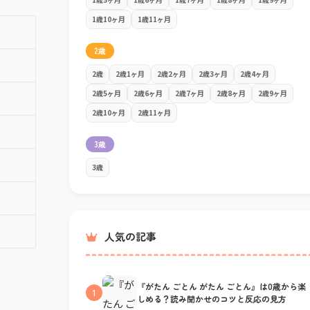
1歳10ヶ月
1歳11ヶ月
2歳
2歳
2歳1ヶ月
2歳2ヶ月
2歳3ヶ月
2歳4ヶ月
2歳5ヶ月
2歳6ヶ月
2歳7ヶ月
2歳8ヶ月
2歳9ヶ月
2歳10ヶ月
2歳11ヶ月
3歳
3歳
人気の記事
『がたん ごとん がたん ごとん』は0歳から楽
1
しめる？読み聞かせのコツと反応の見方