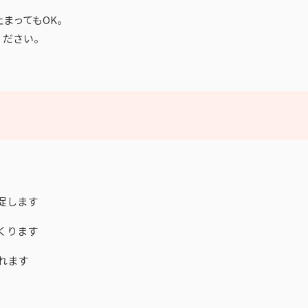
まってもOK。
ください。
促します
くります
れます