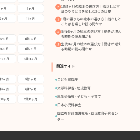
1歳5ヶ月の絵本の選び方｜指さしと言
6ヶ月
7ヶ月
葉のやりとりを楽しむ3つの目安
10ヶ月
11ヶ月
1歳の乗りもの絵本の選び方｜指さしと
ことばを楽しむ読み聞かせ
生後8ヶ月の絵本の選び方｜動きが増え
る時期の読み聞かせ
歳2ヶ月
1歳3ヶ月
生後8ヶ月の絵本の選び方｜動きが増え
歳6ヶ月
1歳7ヶ月
る時期の読み聞かせ
歳10ヶ月
1歳11ヶ月
関連サイト
歳2ヶ月
2歳3ヶ月
こども家庭庁
文部科学省 - 幼児教育
歳6ヶ月
2歳7ヶ月
厚生労働省 - 子ども・子育て
歳10ヶ月
2歳11ヶ月
日本小児科学会
国立教育政策研究所 - 幼児教育研究セン
ター