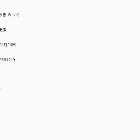
らぎ みつえ
出版
04月30日
3583249
ジ