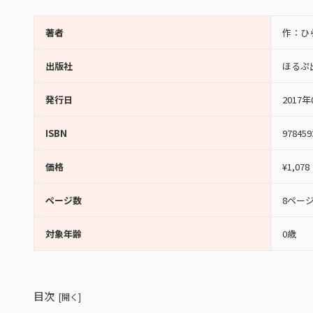
著者
作：ひ
出版社
ほるぷ
発行日
2017年
ISBN
978459
価格
¥1,078
ページ数
8ペー
対象年齢
0歳
目次