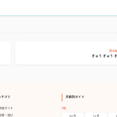
次の
ぎゅう ぎゅう 
カテゴリ
月齢別ガイド
発達ガイド
0歳
知育・遊び
0ヶ月
1ヶ月