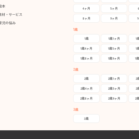
絵本
4ヶ月
5ヶ月
教材・サービス
8ヶ月
9ヶ月
育児の悩み
1歳
1歳
1歳1ヶ月
1
1歳4ヶ月
1歳5ヶ月
1
1歳8ヶ月
1歳9ヶ月
1
2歳
2歳
2歳1ヶ月
2
2歳4ヶ月
2歳5ヶ月
2
2歳8ヶ月
2歳9ヶ月
2
3歳
3歳