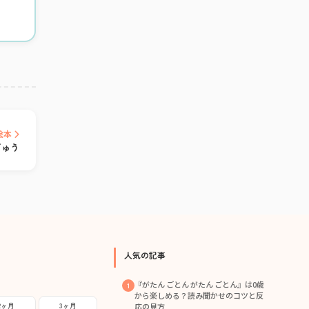
絵本
ぎゅう
人気の記事
『がたん ごとん がたん ごとん』は0歳
から楽しめる？読み聞かせのコツと反
2ヶ月
3ヶ月
応の見方