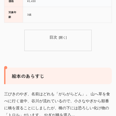
価格
¥1,430
対象年
3歳
齢
目次
絵本のあらすじ
三びきのやぎ、名前はどれも「がらがらどん」。 山へ草を食
べに行く途中、谷川が流れているので、小さなやぎから順番
に橋を渡ることにしましたが、橋の下には恐ろしい化け物の
「トロル」がいます。 やぎが橋を渡ろ…