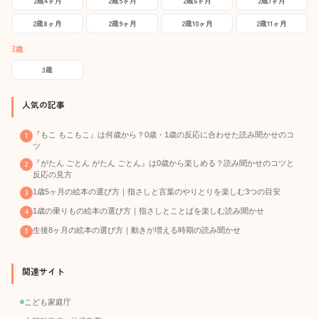
2歳4ヶ月
2歳5ヶ月
2歳6ヶ月
2歳7ヶ月
2歳8ヶ月
2歳9ヶ月
2歳10ヶ月
2歳11ヶ月
3歳
3歳
人気の記事
『もこ もこもこ』は何歳から？0歳・1歳の反応に合わせた読み聞かせのコ
ツ
『がたん ごとん がたん ごとん』は0歳から楽しめる？読み聞かせのコツと
反応の見方
1歳5ヶ月の絵本の選び方｜指さしと言葉のやりとりを楽しむ3つの目安
1歳の乗りもの絵本の選び方｜指さしとことばを楽しむ読み聞かせ
生後8ヶ月の絵本の選び方｜動きが増える時期の読み聞かせ
関連サイト
こども家庭庁