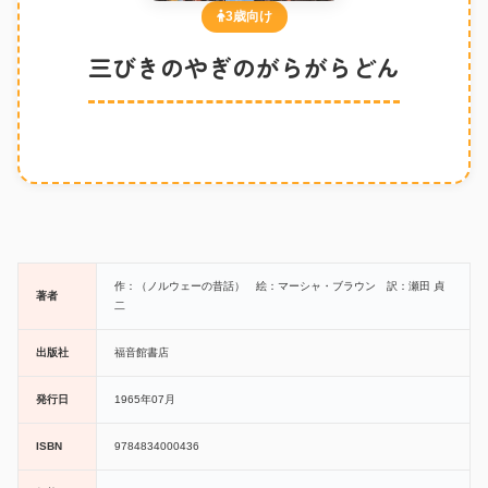
3歳向け
三びきのやぎのがらがらどん
作：（ノルウェーの昔話） 絵：マーシャ・ブラウン 訳：瀬田 貞
著者
二
出版社
福音館書店
発行日
1965年07月
ISBN
9784834000436