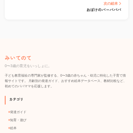
次の絵本
おばけのバーバパパ
みいてのて
0〜3歳の育児をいっしょに。
子ども教育福祉の専門家が監修する、0〜3歳の赤ちゃん・幼児に特化した子育て情
報サイトです。 月齢別の発達ガイド、おすすめ絵本データベース、教材比較など、
初めてのパパママを応援します。
カテゴリ
発達ガイド
知育・遊び
絵本