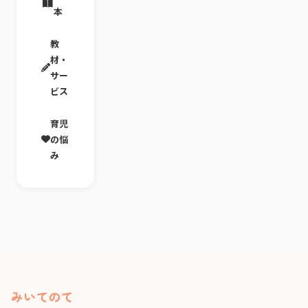
安
か
聞
本
せ
か
せ
教
材・
サー
ビス
育児
の悩
み
みいてのて