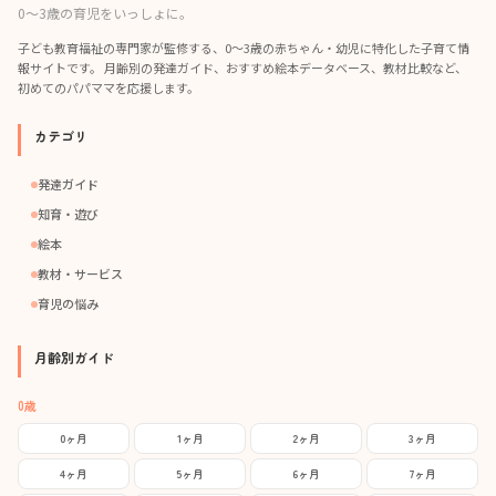
0〜3歳の育児をいっしょに。
子ども教育福祉の専門家が監修する、0〜3歳の赤ちゃん・幼児に特化した子育て情
報サイトです。 月齢別の発達ガイド、おすすめ絵本データベース、教材比較など、
初めてのパパママを応援します。
カテゴリ
発達ガイド
知育・遊び
絵本
教材・サービス
育児の悩み
月齢別ガイド
0歳
0ヶ月
1ヶ月
2ヶ月
3ヶ月
4ヶ月
5ヶ月
6ヶ月
7ヶ月