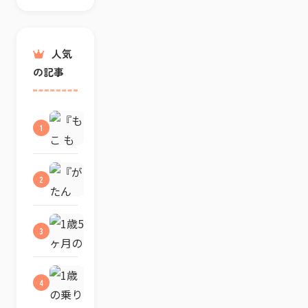
人気
の記事
『も
1
こ
も
こ
も
『が
2
こ』
た
は
ん
何
ご
歳
と
1
3
か
ん
歳
ら？
が
5
0
た
ヶ
歳・
ん
月
1
1
4
ご
の
歳
歳
と
絵
の
の