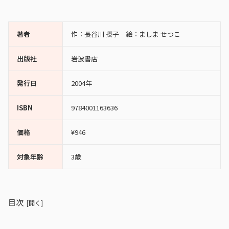
著者
作：長谷川 摂子 絵：ましま せつこ
出版社
岩波書店
発行日
2004年
ISBN
9784001163636
価格
¥946
対象年齢
3歳
目次