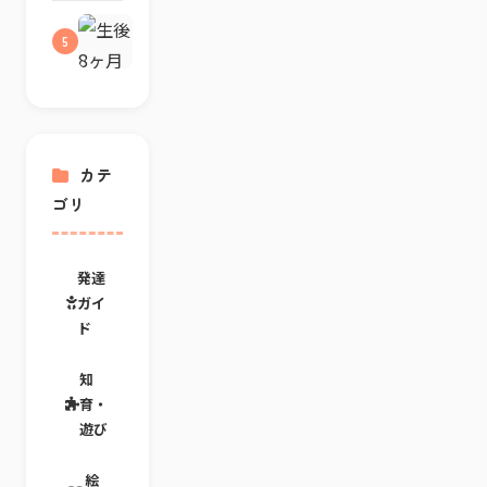
ん』
本
乗
反
は
の
り
生
応
0
5
選
も
後
に
歳
び
の
8
合
か
方
絵
ヶ
わ
ら
｜
本
月
せ
楽
指
の
の
た
し
さ
選
絵
読
め
し
び
本
カテ
み
る？
と
方
の
聞
読
言
ゴリ
｜
選
か
み
葉
指
び
せ
聞
の
さ
方
の
か
や
し
｜
コ
せ
発達
り
と
動
ツ
の
と
ガイ
こ
き
コ
り
と
が
ド
ツ
を
ば
増
と
楽
を
え
反
し
知
楽
る
応
む
し
育・
時
の
3
む
期
遊び
見
つ
読
の
方
の
み
読
目
聞
絵
み