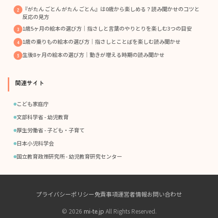
『がたん ごとん がたん ごとん』は0歳から楽しめる？読み聞かせのコツと
反応の見方
1歳5ヶ月の絵本の選び方｜指さしと言葉のやりとりを楽しむ3つの目安
1歳の乗りもの絵本の選び方｜指さしとことばを楽しむ読み聞かせ
生後8ヶ月の絵本の選び方｜動きが増える時期の読み聞かせ
関連サイト
こども家庭庁
文部科学省 - 幼児教育
厚生労働省 - 子ども・子育て
日本小児科学会
国立教育政策研究所 - 幼児教育研究センター
プライバシーポリシー
免責事項
運営者情報
お問い合わせ
© 2026
mi-te.jp
All Rights Reserved.