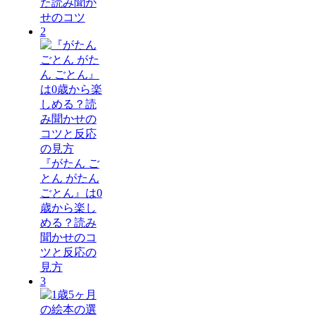
た読み聞か
せのコツ
2
『がたん ご
とん がたん
ごとん』は0
歳から楽し
める？読み
聞かせのコ
ツと反応の
見方
3