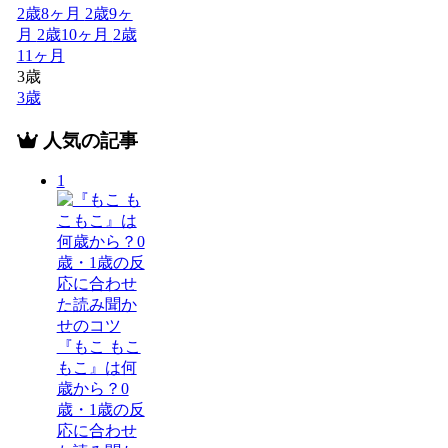
2歳8ヶ月
2歳9ヶ
月
2歳10ヶ月
2歳
11ヶ月
3歳
3歳
人気の記事
1
『もこ もこ
もこ』は何
歳から？0
歳・1歳の反
応に合わせ