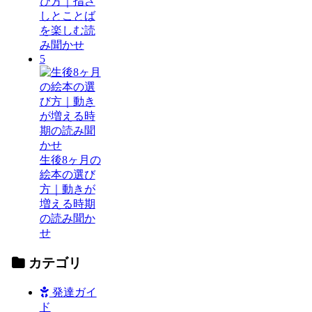
び方｜指さ
しとことば
を楽しむ読
み聞かせ
5
生後8ヶ月の
絵本の選び
方｜動きが
増える時期
の読み聞か
せ
カテゴリ
発達ガイ
ド