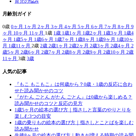
育児の悩み
月齢別ガイド
0歳
0ヶ月
1ヶ月
2ヶ月
3ヶ月
4ヶ月
5ヶ月
6ヶ月
7ヶ月
8ヶ月
9
ヶ月
10ヶ月
11ヶ月
1歳
1歳
1歳1ヶ月
1歳2ヶ月
1歳3ヶ月
1歳4
ヶ月
1歳5ヶ月
1歳6ヶ月
1歳7ヶ月
1歳8ヶ月
1歳9ヶ月
1歳10ヶ
月
1歳11ヶ月
2歳
2歳
2歳1ヶ月
2歳2ヶ月
2歳3ヶ月
2歳4ヶ月
2
歳5ヶ月
2歳6ヶ月
2歳7ヶ月
2歳8ヶ月
2歳9ヶ月
2歳10ヶ月
2歳
11ヶ月
3歳
3歳
人気の記事
『もこ もこもこ』は何歳から？0歳・1歳の反応に合わ
せた読み聞かせのコツ
『がたん ごとん がたん ごとん』は0歳から楽しめる？
読み聞かせのコツと反応の見方
1歳5ヶ月の絵本の選び方｜指さしと言葉のやりとりを
楽しむ3つの目安
1歳の乗りもの絵本の選び方｜指さしとことばを楽しむ
読み聞かせ
生後8ヶ月の絵本の選び方｜動きが増える時期の読み聞