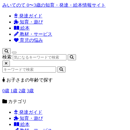
みいてのて
0〜3歳の知育・発達・絵本情報サイト
発達ガイド
知育・遊び
絵本
教材・サービス
育児の悩み
検索
お子さまの年齢で探す
0歳
1歳
2歳
3歳
カテゴリ
発達ガイド
知育・遊び
絵本