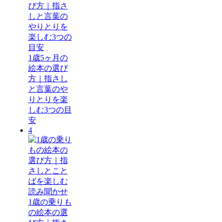
1歳5ヶ月の
絵本の選び
方｜指さし
と言葉のや
りとりを楽
しむ3つの目
安
4
1歳の乗りも
の絵本の選