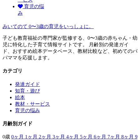
育児の悩
み
みいてのて
0〜3歳の育児をいっしょに。
子ども教育福祉の専門家が監修する、0〜3歳の赤ちゃん・幼
児に特化した子育て情報サイトです。 月齢別の発達ガイ
ド、おすすめ絵本データベース、教材比較など、初めてのパ
パママを応援します。
カテゴリ
発達ガイド
知育・遊び
絵本
教材・サービス
育児の悩み
月齢別ガイド
0歳
0ヶ月
1ヶ月
2ヶ月
3ヶ月
4ヶ月
5ヶ月
6ヶ月
7ヶ月
8ヶ月
9