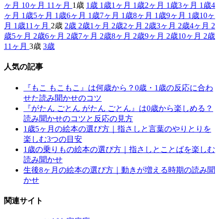
ヶ月
10ヶ月
11ヶ月
1歳
1歳
1歳1ヶ月
1歳2ヶ月
1歳3ヶ月
1歳4
ヶ月
1歳5ヶ月
1歳6ヶ月
1歳7ヶ月
1歳8ヶ月
1歳9ヶ月
1歳10ヶ
月
1歳11ヶ月
2歳
2歳
2歳1ヶ月
2歳2ヶ月
2歳3ヶ月
2歳4ヶ月
2
歳5ヶ月
2歳6ヶ月
2歳7ヶ月
2歳8ヶ月
2歳9ヶ月
2歳10ヶ月
2歳
11ヶ月
3歳
3歳
人気の記事
『もこ もこもこ』は何歳から？0歳・1歳の反応に合わ
せた読み聞かせのコツ
『がたん ごとん がたん ごとん』は0歳から楽しめる？
読み聞かせのコツと反応の見方
1歳5ヶ月の絵本の選び方｜指さしと言葉のやりとりを
楽しむ3つの目安
1歳の乗りもの絵本の選び方｜指さしとことばを楽しむ
読み聞かせ
生後8ヶ月の絵本の選び方｜動きが増える時期の読み聞
かせ
関連サイト