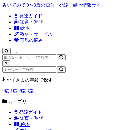
みいてのて
0〜3歳の知育・発達・絵本情報サイト
発達ガイド
知育・遊び
絵本
教材・サービス
育児の悩み
検
索
お子さまの年齢で探す
0歳
1歳
2歳
3歳
カテゴリ
発達ガイド
知育・遊び
絵本