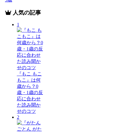
人気の記事
1
『もこ もこ
もこ』は何
歳から？0
歳・1歳の反
応に合わせ
た読み聞か
せのコツ
2