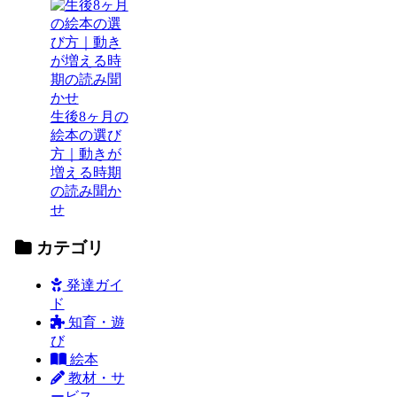
生後8ヶ月の
絵本の選び
方｜動きが
増える時期
の読み聞か
せ
カテゴリ
発達ガイ
ド
知育・遊
び
絵本
教材・サ
ービス