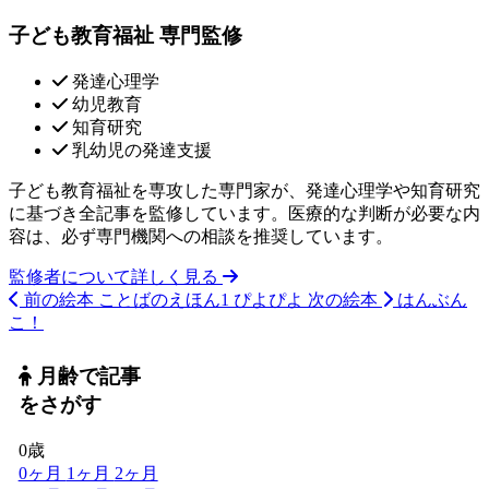
子ども教育福祉 専門監修
発達心理学
幼児教育
知育研究
乳幼児の発達支援
子ども教育福祉を専攻した専門家が、発達心理学や知育研究
に基づき全記事を監修しています。医療的な判断が必要な内
容は、必ず専門機関への相談を推奨しています。
監修者について詳しく見る
前の絵本
ことばのえほん1 ぴよぴよ
次の絵本
はんぶん
こ！
月齢で記事
をさがす
0歳
0ヶ月
1ヶ月
2ヶ月