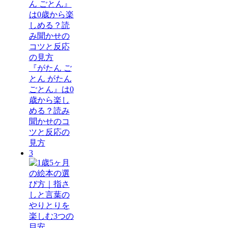
『がたん ご
とん がたん
ごとん』は0
歳から楽し
める？読み
聞かせのコ
ツと反応の
見方
3