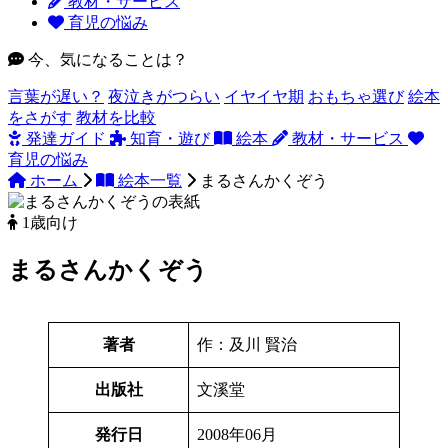
教材・サービス
育児の悩み
今、気になることは？
言葉が遅い？
夜泣きがつらい
イヤイヤ期
おもちゃ選び
絵本
をさがす
教材を比較
発達ガイド
知育・遊び
絵本
教材・サービス
育児の悩み
ホーム
絵本一覧
まるさんかくぞう
1歳向け
まるさんかくぞう
著者
作：及川 賢治
出版社
文溪堂
発行日
2008年06月