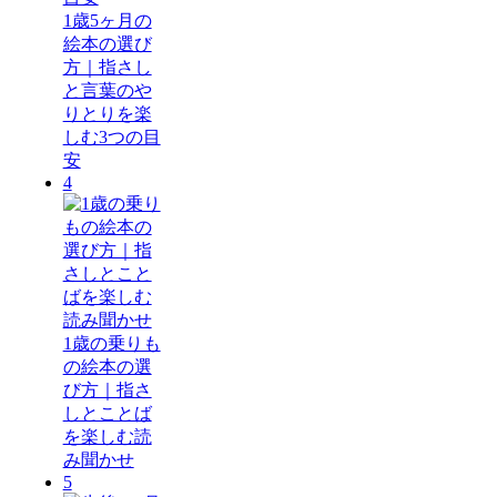
1歳5ヶ月の
絵本の選び
方｜指さし
と言葉のや
りとりを楽
しむ3つの目
安
4
1歳の乗りも
の絵本の選
び方｜指さ
しとことば
を楽しむ読
み聞かせ
5