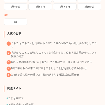
2歳8ヶ月
2歳9ヶ月
2歳10ヶ月
2歳11ヶ月
3歳
3歳
人気の記事
『もこ もこもこ』は何歳から？0歳・1歳の反応に合わせた読み聞かせのコ
ツ
『がたん ごとん がたん ごとん』は0歳から楽しめる？読み聞かせのコツと
反応の見方
1歳5ヶ月の絵本の選び方｜指さしと言葉のやりとりを楽しむ3つの目安
1歳の乗りもの絵本の選び方｜指さしとことばを楽しむ読み聞かせ
生後8ヶ月の絵本の選び方｜動きが増える時期の読み聞かせ
関連サイト
こども家庭庁
文部科学省 - 幼児教育