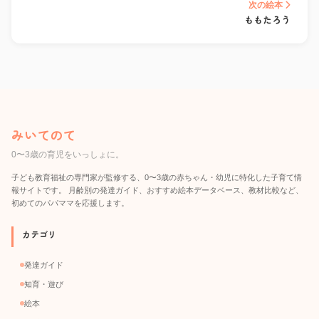
次の絵本
ももたろう
みいてのて
0〜3歳の育児をいっしょに。
子ども教育福祉の専門家が監修する、0〜3歳の赤ちゃん・幼児に特化した子育て情
報サイトです。 月齢別の発達ガイド、おすすめ絵本データベース、教材比較など、
初めてのパパママを応援します。
カテゴリ
発達ガイド
知育・遊び
絵本