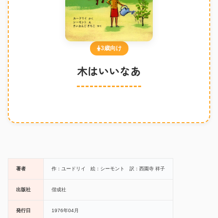
3歳向け
木はいいなあ
著者
作：ユードリイ 絵：シーモント 訳：西園寺 祥子
出版社
偕成社
発行日
1976年04月