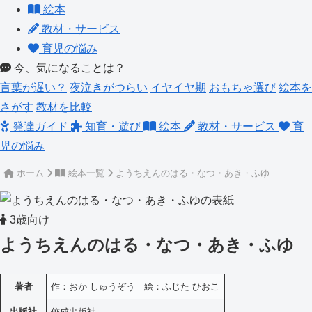
絵本
教材・サービス
育児の悩み
今、気になることは？
言葉が遅い？
夜泣きがつらい
イヤイヤ期
おもちゃ選び
絵本を
さがす
教材を比較
発達ガイド
知育・遊び
絵本
教材・サービス
育
児の悩み
ホーム
絵本一覧
ようちえんのはる・なつ・あき・ふゆ
3歳向け
ようちえんのはる・なつ・あき・ふゆ
著者
作：おか しゅうぞう 絵：ふじた ひおこ
出版社
佼成出版社