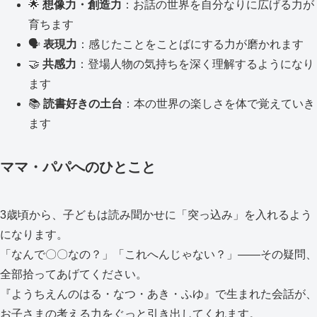
🌟
想像力・創造力
：お話の世界を自分なりに広げる力が
育ちます
🗣️
表現力
：感じたことをことばにする力が磨かれます
🤝
共感力
：登場人物の気持ちを深く理解するようになり
ます
📚
読書好きの土台
：本の世界の楽しさを体で覚えていき
ます
ママ・パパへのひとこと
3歳頃から、子どもは読み聞かせに「突っ込み」を入れるよう
になります。
「なんで〇〇なの？」「これへんじゃない？」——その疑問、
全部拾ってあげてください。
『ようちえんのはる・なつ・あき・ふゆ』で生まれた会話が、
お子さまの考える力をぐっと引き出してくれます。