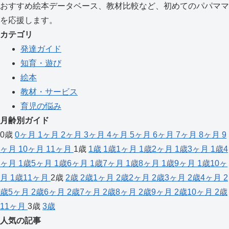
おすすめ絵本データベース、教材比較など、初めてのパパママ
を応援します。
カテゴリ
発達ガイド
知育・遊び
絵本
教材・サービス
育児の悩み
月齢別ガイド
0歳
0ヶ月
1ヶ月
2ヶ月
3ヶ月
4ヶ月
5ヶ月
6ヶ月
7ヶ月
8ヶ月
9
ヶ月
10ヶ月
11ヶ月
1歳
1歳
1歳1ヶ月
1歳2ヶ月
1歳3ヶ月
1歳4
ヶ月
1歳5ヶ月
1歳6ヶ月
1歳7ヶ月
1歳8ヶ月
1歳9ヶ月
1歳10ヶ
月
1歳11ヶ月
2歳
2歳
2歳1ヶ月
2歳2ヶ月
2歳3ヶ月
2歳4ヶ月
2
歳5ヶ月
2歳6ヶ月
2歳7ヶ月
2歳8ヶ月
2歳9ヶ月
2歳10ヶ月
2歳
11ヶ月
3歳
3歳
人気の記事