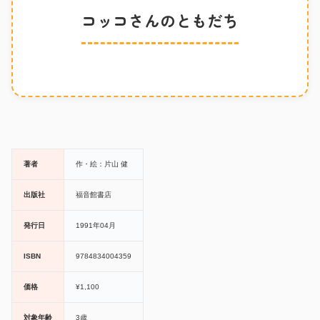
コッコさんのともだち
著者
作・絵：片山 健
出版社
福音館書店
発行日
1991年04月
ISBN
9784834004359
価格
¥1,100
対象年齢
3歳