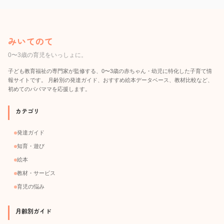
みいてのて
0〜3歳の育児をいっしょに。
子ども教育福祉の専門家が監修する、0〜3歳の赤ちゃん・幼児に特化した子育て情
報サイトです。 月齢別の発達ガイド、おすすめ絵本データベース、教材比較など、
初めてのパパママを応援します。
カテゴリ
発達ガイド
知育・遊び
絵本
教材・サービス
育児の悩み
月齢別ガイド