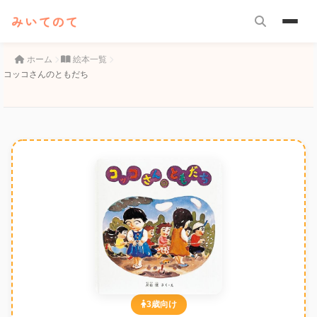
みいてのて
ホーム
絵本一覧
コッコさんのともだち
3歳向け