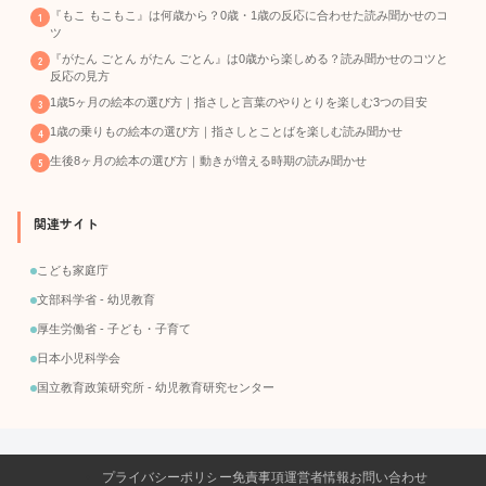
『もこ もこもこ』は何歳から？0歳・1歳の反応に合わせた読み聞かせのコ
ツ
『がたん ごとん がたん ごとん』は0歳から楽しめる？読み聞かせのコツと
反応の見方
1歳5ヶ月の絵本の選び方｜指さしと言葉のやりとりを楽しむ3つの目安
1歳の乗りもの絵本の選び方｜指さしとことばを楽しむ読み聞かせ
生後8ヶ月の絵本の選び方｜動きが増える時期の読み聞かせ
関連サイト
こども家庭庁
文部科学省 - 幼児教育
厚生労働省 - 子ども・子育て
日本小児科学会
国立教育政策研究所 - 幼児教育研究センター
プライバシーポリシー
免責事項
運営者情報
お問い合わせ