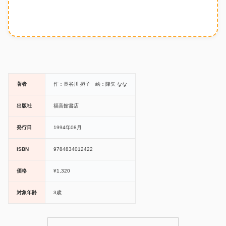
著者
作：長谷川 摂子 絵：降矢 なな
出版社
福音館書店
発行日
1994年08月
ISBN
9784834012422
価格
¥1,320
対象年齢
3歳