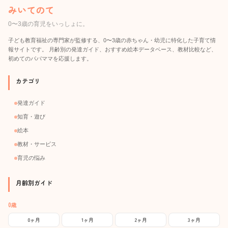
みいてのて
0〜3歳の育児をいっしょに。
子ども教育福祉の専門家が監修する、0〜3歳の赤ちゃん・幼児に特化した子育て情
報サイトです。 月齢別の発達ガイド、おすすめ絵本データベース、教材比較など、
初めてのパパママを応援します。
カテゴリ
発達ガイド
知育・遊び
絵本
教材・サービス
育児の悩み
月齢別ガイド
0歳
0ヶ月
1ヶ月
2ヶ月
3ヶ月