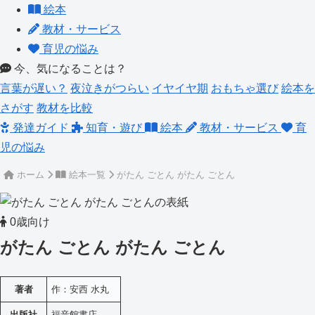
絵本
教材・サービス
育児の悩み
今、気になることは？
言葉が遅い？
夜泣きがつらい
イヤイヤ期
おもちゃ選び
絵本を
さがす
教材を比較
発達ガイド
知育・遊び
絵本
教材・サービス
育
児の悩み
ホーム
絵本一覧
がたん ごとん がたん ごとん
0歳向け
がたん ごとん がたん ごとん
著者
作：安西 水丸
出版社
福音館書店