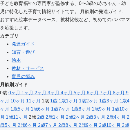
子ども教育福祉の専門家が監修する、0〜3歳の赤ちゃん・幼
児に特化した子育て情報サイトです。 月齢別の発達ガイド、
おすすめ絵本データベース、教材比較など、初めてのパパママ
を応援します。
カテゴリ
発達ガイド
知育・遊び
絵本
教材・サービス
育児の悩み
月齢別ガイド
0歳
0ヶ月
1ヶ月
2ヶ月
3ヶ月
4ヶ月
5ヶ月
6ヶ月
7ヶ月
8ヶ月
9
ヶ月
10ヶ月
11ヶ月
1歳
1歳
1歳1ヶ月
1歳2ヶ月
1歳3ヶ月
1歳4
ヶ月
1歳5ヶ月
1歳6ヶ月
1歳7ヶ月
1歳8ヶ月
1歳9ヶ月
1歳10ヶ
月
1歳11ヶ月
2歳
2歳
2歳1ヶ月
2歳2ヶ月
2歳3ヶ月
2歳4ヶ月
2
歳5ヶ月
2歳6ヶ月
2歳7ヶ月
2歳8ヶ月
2歳9ヶ月
2歳10ヶ月
2歳