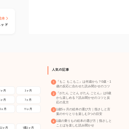
絵本
ベッド
人気の記事
『もこ もこもこ』は何歳から？0歳・1
歳の反応に合わせた読み聞かせのコツ
2ヶ月
3ヶ月
『がたん ごとん がたん ごとん』は0歳
から楽しめる？読み聞かせのコツと反
6ヶ月
7ヶ月
応の見方
10ヶ月
11ヶ月
1歳5ヶ月の絵本の選び方｜指さしと言
葉のやりとりを楽しむ3つの目安
1歳の乗りもの絵本の選び方｜指さしと
ことばを楽しむ読み聞かせ
歳2ヶ月
1歳3ヶ月