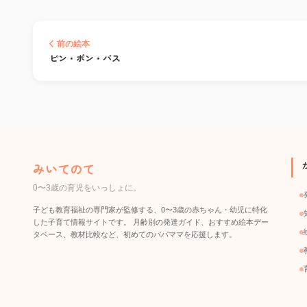
前の絵本
ピン・ポン・バス
みいてのて
0〜3歳の育児をいっしょに。
子ども教育福祉の専門家が監修する、0〜3歳の赤ちゃん・幼児に特化
した子育て情報サイトです。 月齢別の発達ガイド、おすすめ絵本デー
タベース、教材比較など、初めてのパパママを応援します。