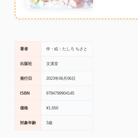
著者
作・絵：たしろ ちさと
出版社
文溪堂
発行日
2023年06月06日
ISBN
9784799904145
価格
¥1,650
対象年齢
3歳