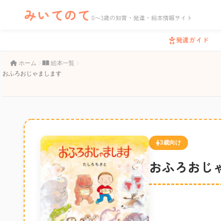
みいてのて
0〜3歳の知育・発達・絵本情報サイト
発達ガイド
ホーム
絵本一覧
おふろおじゃまします
3歳向け
おふろおじ