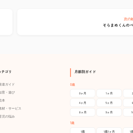
次の
そらまめくんの
カテゴリ
月齢別ガイド
0歳
発達ガイド
知育・遊び
0ヶ月
1ヶ月
絵本
4ヶ月
5ヶ月
教材・サービス
8ヶ月
9ヶ月
育児の悩み
1歳
1歳
1歳1ヶ月
1