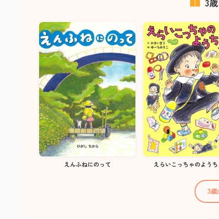
3
えんふねにのって
えらいこっちゃのようち
3