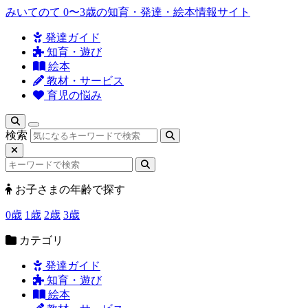
みいてのて
0〜3歳の知育・発達・絵本情報サイト
発達ガイド
知育・遊び
絵本
教材・サービス
育児の悩み
検索
お子さまの年齢で探す
0歳
1歳
2歳
3歳
カテゴリ
発達ガイド
知育・遊び
絵本