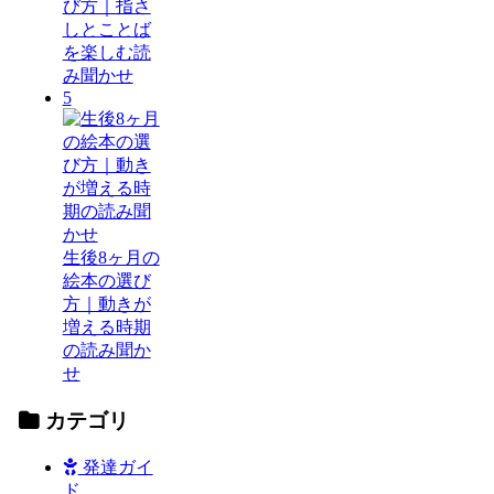
び方｜指さ
しとことば
を楽しむ読
み聞かせ
5
生後8ヶ月の
絵本の選び
方｜動きが
増える時期
の読み聞か
せ
カテゴリ
発達ガイ
ド