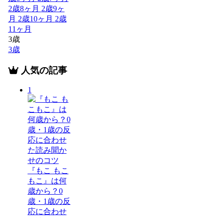
2歳8ヶ月
2歳9ヶ
月
2歳10ヶ月
2歳
11ヶ月
3歳
3歳
人気の記事
1
『もこ もこ
もこ』は何
歳から？0
歳・1歳の反
応に合わせ