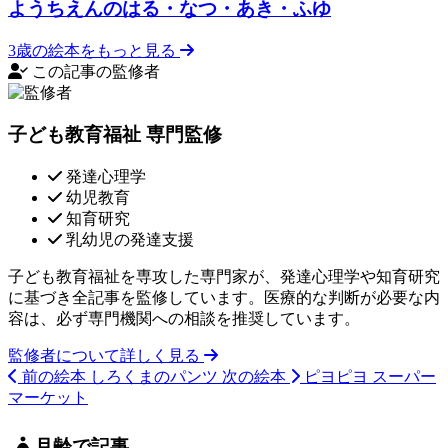
ようちえんのはる・なつ・あき・ふゆ
3歳の絵本をもっと見る
この記事の監修者
子ども教育福祉 専門監修
発達心理学
幼児教育
知育研究
乳幼児の発達支援
子ども教育福祉を専攻した専門家が、発達心理学や知育研究
に基づき全記事を監修しています。医療的な判断が必要な内
容は、必ず専門機関への相談を推奨しています。
監修者について詳しく見る
前の絵本
しろくまのパンツ
次の絵本
ピヨピヨ スーパー
マーケット
月齢で記事