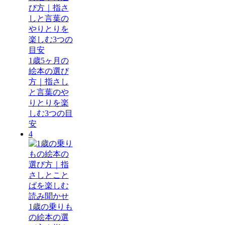
1歳5ヶ月の
絵本の選び
方｜指さし
と言葉のや
りとりを楽
しむ3つの目
安
4
1歳の乗りも
の絵本の選