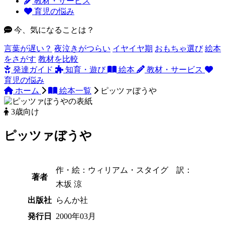
教材・サービス
育児の悩み
今、気になることは？
言葉が遅い？
夜泣きがつらい
イヤイヤ期
おもちゃ選び
絵本
をさがす
教材を比較
発達ガイド
知育・遊び
絵本
教材・サービス
育児の悩み
ホーム
絵本一覧
ピッツァぼうや
3歳向け
ピッツァぼうや
作・絵：ウィリアム・スタイグ 訳：
著者
木坂 涼
出版社
らんか社
発行日
2000年03月