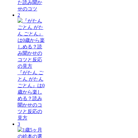
た読み聞か
せのコツ
2
『がたん ご
とん がたん
ごとん』は0
歳から楽し
める？読み
聞かせのコ
ツと反応の
見方
3