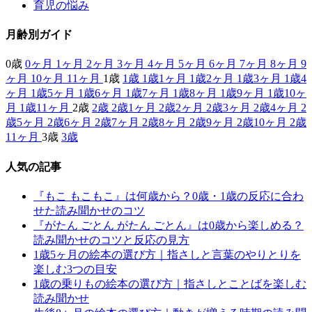
育児の悩み
月齢別ガイド
0歳
0ヶ月
1ヶ月
2ヶ月
3ヶ月
4ヶ月
5ヶ月
6ヶ月
7ヶ月
8ヶ月
9
ヶ月
10ヶ月
11ヶ月
1歳
1歳
1歳1ヶ月
1歳2ヶ月
1歳3ヶ月
1歳4
ヶ月
1歳5ヶ月
1歳6ヶ月
1歳7ヶ月
1歳8ヶ月
1歳9ヶ月
1歳10ヶ
月
1歳11ヶ月
2歳
2歳
2歳1ヶ月
2歳2ヶ月
2歳3ヶ月
2歳4ヶ月
2
歳5ヶ月
2歳6ヶ月
2歳7ヶ月
2歳8ヶ月
2歳9ヶ月
2歳10ヶ月
2歳
11ヶ月
3歳
3歳
人気の記事
『もこ もこもこ』は何歳から？0歳・1歳の反応に合わ
せた読み聞かせのコツ
『がたん ごとん がたん ごとん』は0歳から楽しめる？
読み聞かせのコツと反応の見方
1歳5ヶ月の絵本の選び方｜指さしと言葉のやりとりを
楽しむ3つの目安
1歳の乗りもの絵本の選び方｜指さしとことばを楽しむ
読み聞かせ